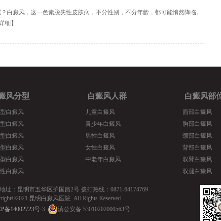
呢？白癜风，这一色素脱失性皮肤病，不分性别，不分年龄，都可能悄然降临。
详细
】
癜风分型
白癜风人群
白癜风部
型白癜风
儿童白癜风
面部白癜风
型白癜风
青少年白癜风
胸部白癜风
型白癜风
男性白癜风
颈部白癜风
型白癜风
女性白癜风
背部白癜风
型白癜风
中老年白癜风
双臂白癜风
性白癜风
双腿白癜风
地址：昆明市五华区护国路2号 拨打热线：0871-64174769
yright©2021 昆明白癜风医院. All Rights Reserved
P备14002723号-3
滇公安备 53010202000563号