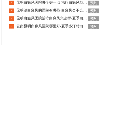
昆明白癜风医院哪个好一点-治疗白癜风期间需注意什么
·
预约
昆明治白癜风的医院有哪些-白癜风会不会自己消失呢
·
预约
昆明白癜风医院治疗白癜风怎么样-夏季白癜风患者饮食该注意什么
·
预约
云南昆明白癜风医院哪里好-夏季多汗对白癜风病情有没有影响
·
预约