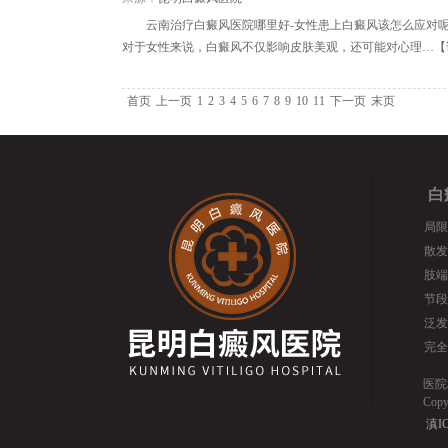
云南治疗白癜风医院哪里好-女性患上白癜风该怎么应对
对于女性来说，白癜风不仅影响皮肤美观，还可能对心理…【
首页
上一页
1
2
3
4
5
6
7
8
9
10
11
下一页
末页
白
局限
散发
肢端
节段
泛发
完全
医院
Cop
滇IC