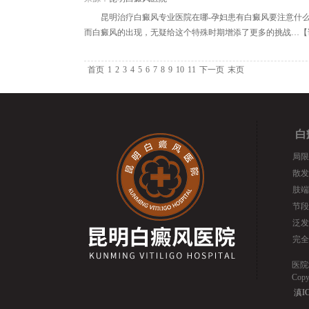
昆明治疗白癜风专业医院在哪-孕妇患有白癜风要注意什
而白癜风的出现，无疑给这个特殊时期增添了更多的挑战…【
首页
1
2
3
4
5
6
7
8
9
10
11
下一页
末页
白
局限
散发
肢端
节段
泛发
完全
医院
Cop
滇IC