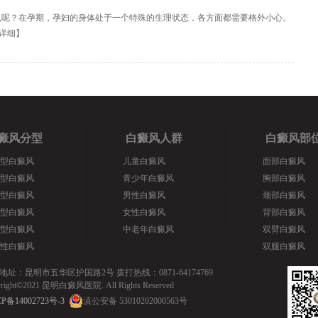
么呢？在孕期，孕妇的身体处于一个特殊的生理状态，各方面都需要格外小心。
详细
】
癜风分型
白癜风人群
白癜风部
型白癜风
儿童白癜风
面部白癜风
型白癜风
青少年白癜风
胸部白癜风
型白癜风
男性白癜风
颈部白癜风
型白癜风
女性白癜风
背部白癜风
型白癜风
中老年白癜风
双臂白癜风
性白癜风
双腿白癜风
地址：昆明市五华区护国路2号 拨打热线：0871-64174769
yright©2021 昆明白癜风医院. All Rights Reserved
P备14002723号-3
滇公安备 53010202000563号