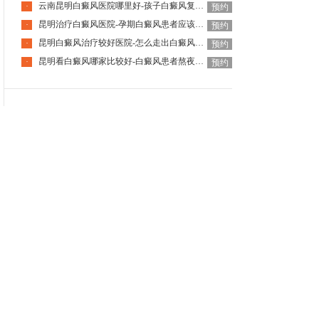
云南昆明白癜风医院哪里好-孩子白癜风复发该怎么解决呢
·
预约
昆明治疗白癜风医院-孕期白癜风患者应该注意哪些
·
预约
昆明白癜风治疗较好医院-怎么走出白癜风停药复发的怪圈
·
预约
昆明看白癜风哪家比较好-白癜风患者熬夜会有什么后果呢
·
预约