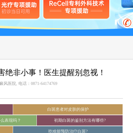
害绝非小事！医生提醒别忽视！
医院, 电话：0871-64174769
白斑患者对皮肤的保护
什么表现吗？
初期白斑的鉴别方法有哪些?
吃啥能预防治疗白斑?