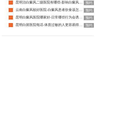
昆明治白癜风二级医院有哪些-影响白癜风恢复的因素有哪些
·
预约
云南白癜风较好医院-白癜风患者饮食该怎么调整
·
预约
昆明白癜风医院哪家好-日常哪些行为会诱发白癜风呢
·
预约
昆明白斑医院电话-体质过敏的人更容易得白癜风吗
·
预约