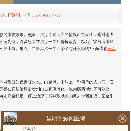
在线
【预约】
电话：
0871-64174769
的康复效果。然而，治疗半途而废的情况时有发生，这对患者
疾病为例，许多患者在治疗一半后选择放弃，以为症状有所缓解
不容小觑。那么，白癜风治一半不治了有什么影响?下面请看
云南
同程度的色素丧失斑。白癜风并不只是一种简单的皮肤病，它
患者在初步治疗后看到白斑有所淡化，以为病情得到了有效控
尚未完全稳定，停止治疗可能导致以前的努力付诸东流，甚至引
昆明白癜风医院
15:44:45
成心理负担增加，还会影响日常社交和工作。白癜风容易让患者