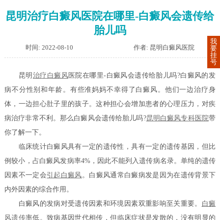
昆明治疗白癜风医院在哪里-白癜风会遗传给
胎儿吗
我
时间: 2022-08-10
作者: 昆明白癜风医院
要
挂
号
昆明
治疗白癜风
医院在哪里-白癜风会遗传给胎儿吗?白癜风的发
病不分性别和年龄。有些准妈妈不幸得了白癜风。他们一边治疗身
体，一边担心肚子里的孩子。这种担心会增加患者的心理压力，对疾
病治疗非常不利。那么白癜风会遗传给胎儿吗?
昆明白癜风专科医院
带
你了解一下。
临床统计白癜风具有一定的遗传性，具有一定的遗传基因，但比
例较小，占白癜风发病率4%，因此不能列入遗传病名录。单纯的遗传
因素不一定会
引起白癜风
。白癜风通常白癜病发是因为在遗传背景下
内外因素的综合作用。
白癜风的发病对受遗传因素和环境因素双重影响至关重要。
白癜
风遗传
率低。致病基因世代相传，但临床症状是发散的，没有明显的