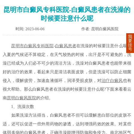
昆明市白癜风专科医院-白癜风患者在洗澡的
时候要注意什么呢
时间: 2023-06-06
作者: 昆明白癜风医院
我
要
挂
昆明市白癜风专科医院
-
白癜风患者
在洗澡的时候要注意什么呢？
号
入夏的气候还不算稳定，在天气较热的时候，出汗是不可避免的，洗
澡已经成为人们必不可少的清洁方法，洗澡对白癜风患者也能带来很
好的治疗的效果，看起来只是清洁表面皮肤，但是洗澡可以防止细菌
侵入，缓解疲劳，加速血液循环，润泽受损皮肤，对
治疗白癜风
也有
很大帮助。那么白癜风患者在洗澡的时候要注意什么呢?下面来看看云
南
昆明白癜风医院
的介绍。
1、洗澡次数
如果洗澡方法得当，白癜风患者不但可以缓解患白部位的皮肤不
适，还可以促进一些外用药物的渗透，达到增强药效的效果。对某些
体弱多病的白癜风患者，正确洗澡能增强防御和免疫力。南北地区气