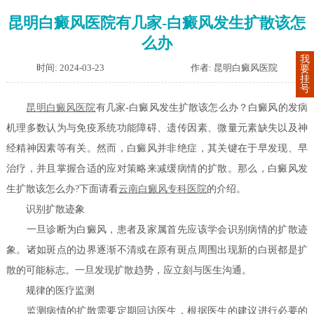
昆明白癜风医院有几家-白癜风发生扩散该怎
么办
我
时间: 2024-03-23
作者: 昆明白癜风医院
要
挂
号
昆明白癜风医院
有几家-白癜风发生扩散该怎么办？白癜风的发病
机理多数认为与免疫系统功能障碍、遗传因素、微量元素缺失以及神
经精神因素等有关。然而，白癜风并非绝症，其关键在于早发现、早
治疗，并且掌握合适的应对策略来减缓病情的扩散。那么，白癜风发
生扩散该怎么办?下面请看
云南白癜风专科医院
的介绍。
识别扩散迹象
一旦诊断为白癜风，患者及家属首先应该学会识别病情的扩散迹
象。诸如斑点的边界逐渐不清或在原有斑点周围出现新的白斑都是扩
散的可能标志。一旦发现扩散趋势，应立刻与医生沟通。
规律的医疗监测
监测病情的扩散需要定期回访医生，根据医生的建议进行必要的