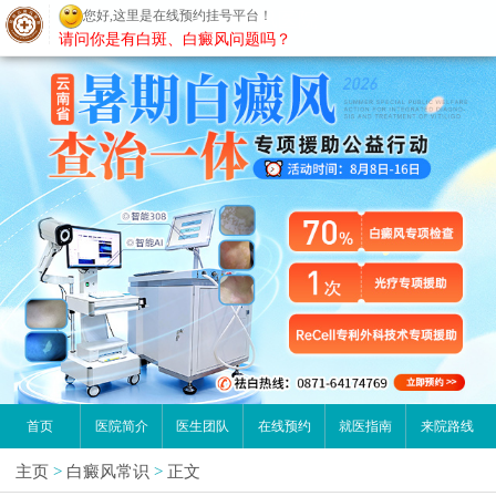
您好,这里是在线预约挂号平台！
昆明白癜风医院
请问你是有白斑、白癜风问题吗？
首页
医院简介
医生团队
在线预约
就医指南
来院路线
主页
>
白癜风常识
>
正文