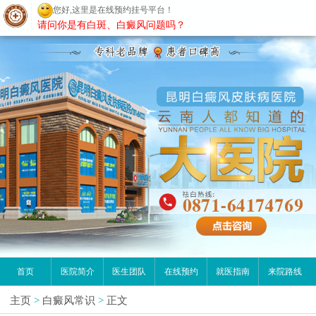
您好,这里是在线预约挂号平台！
昆明白癜风医院
请问你是有白斑、白癜风问题吗？
首页
医院简介
医生团队
在线预约
就医指南
来院路线
主页
>
白癜风常识
>
正文