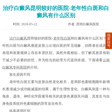
治疗白癜风昆明较好的医院-老年性白斑和白
癜风有什么区别
时间: 2026-05-22
作者: 昆明白癜风医院
我
治疗白癜风
昆明较好的医院-
老年性白斑
和白癜风有什么区别？老
要
挂
年性白斑与白癜风都是皮肤上出现白斑的常见现象，但两者在成因、
号
表现和发展规律上存在本质区别。虽然外观相似，但了解其差异有助
于减少不必要的担忧，并为恰当的处理方式提供依据。下面请看
云南
白癜风专科医院
的介绍。
发生原因不同
老年性白斑主要与皮肤自然老化相关，是局部色素细胞随年龄增
长逐渐减少或功能减退的结果，属于生理性变化。白癜风则是一种与
免疫、遗传、神经化学因素等相关的皮肤色素脱失问题，其发生与自
身免疫系统对色素细胞的异常攻击有关。
临床表现区别