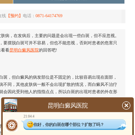
在线
【预约】
电话：
0871-64174769
肤病，在发病后，主要的问题是会出现一些白斑，但不应忽视。
，要摆脱白斑可并不容易，但也不能忽视，否则对患者的危害只
来看看
昆明白癜风医院
的回答吧!
斑，但白癜风的病发部位是不固定的，比较容易出现在面部，
病不同，其他皮肤病一般不会出现扩散的情况，而白癜风不治疗
就会因此受到他人的指指点点，所以白斑的出现对患者的外在形
昆明白癜风医院
21:04:4
你好，你的白斑在哪个部位？扩散了吗？
者的形象破坏性比较大，而这也就会直接导致部分患者出现一
代，白斑的出现会导致一些患者受到很多人的异样眼光，而且还