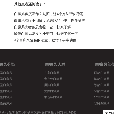
其他患者还阅读了：
白癜风再度发作？别慌，这4个方法帮你稳定
白癜风治疗不彻底，危害绝非小事！医生提醒
白癜风患者禁忌食物一览，快来了解！
降低白癜风复发的小窍门，快来了解一下！
4个白癜风复色的法宝，做对了事半功倍
癜风分型
白癜风人群
白癜风部
型白癜风
儿童白癜风
面部白癜风
型白癜风
青少年白癜风
胸部白癜风
型白癜风
男性白癜风
颈部白癜风
型白癜风
女性白癜风
背部白癜风
型白癜风
中老年白癜风
双臂白癜风
性白癜风
双腿白癜风
地址：昆明市五华区护国路2号 拨打热线：0871-64174769