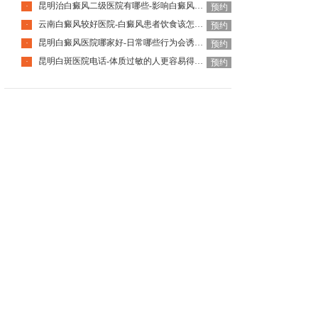
昆明治白癜风二级医院有哪些-影响白癜风恢复的因素有哪些
·
预约
云南白癜风较好医院-白癜风患者饮食该怎么调整
·
预约
昆明白癜风医院哪家好-日常哪些行为会诱发白癜风呢
·
预约
昆明白斑医院电话-体质过敏的人更容易得白癜风吗
·
预约