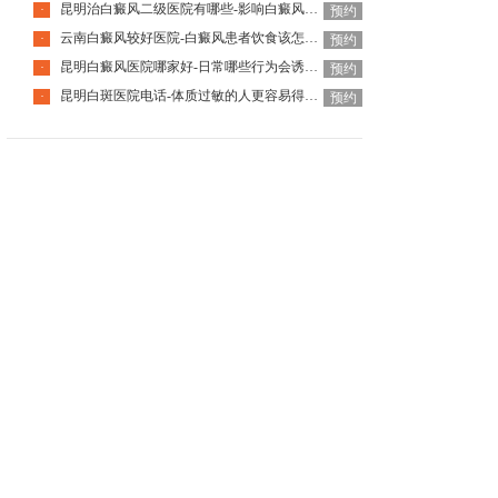
昆明治白癜风二级医院有哪些-影响白癜风恢复的因素有哪些
·
预约
云南白癜风较好医院-白癜风患者饮食该怎么调整
·
预约
昆明白癜风医院哪家好-日常哪些行为会诱发白癜风呢
·
预约
昆明白斑医院电话-体质过敏的人更容易得白癜风吗
·
预约