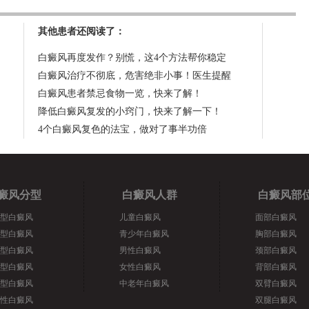
其他患者还阅读了：
白癜风再度发作？别慌，这4个方法帮你稳定
白癜风治疗不彻底，危害绝非小事！医生提醒
白癜风患者禁忌食物一览，快来了解！
降低白癜风复发的小窍门，快来了解一下！
4个白癜风复色的法宝，做对了事半功倍
癜风分型
白癜风人群
白癜风部
型白癜风
儿童白癜风
面部白癜风
型白癜风
青少年白癜风
胸部白癜风
型白癜风
男性白癜风
颈部白癜风
型白癜风
女性白癜风
背部白癜风
型白癜风
中老年白癜风
双臂白癜风
性白癜风
双腿白癜风