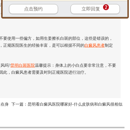
详细的诊断出这小白点到底是什么病?或者说看到底是不是白癜
点击预约
立即回复
，只有这样才不会耽误
白癜风的治疗
。
要使用一些偏方，如用生姜擦长白斑的部位，这些是错误的，
，正规医院医生的经验丰富，是可以根据不同的
白癜风患者
制定
风吗?
昆明白斑医院
温馨提示：身体上的小白点要非常注意，不要
因此，白癜风患者需要及时到正规医院进行治疗。
生在身
下一篇：
昆明看白癜风医院哪家好-什么皮肤病和白癜风很相似