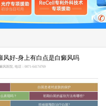
癜风好-身上有白点是白癜风吗
医院, 电话：0871-64174769
白斑患者对皮肤的保护
什么表现吗？
初期白斑的鉴别方法有哪些?
吃啥能预防治疗白斑?