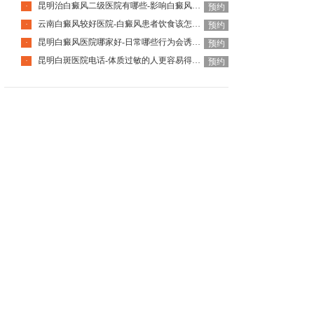
昆明治白癜风二级医院有哪些-影响白癜风恢复的因素有哪些
·
预约
云南白癜风较好医院-白癜风患者饮食该怎么调整
·
预约
昆明白癜风医院哪家好-日常哪些行为会诱发白癜风呢
·
预约
昆明白斑医院电话-体质过敏的人更容易得白癜风吗
·
预约