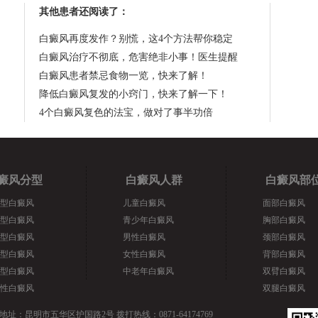
其他患者还阅读了：
白癜风再度发作？别慌，这4个方法帮你稳定
白癜风治疗不彻底，危害绝非小事！医生提醒
白癜风患者禁忌食物一览，快来了解！
降低白癜风复发的小窍门，快来了解一下！
4个白癜风复色的法宝，做对了事半功倍
癜风分型
白癜风人群
白癜风部
型白癜风
儿童白癜风
面部白癜风
型白癜风
青少年白癜风
胸部白癜风
型白癜风
男性白癜风
颈部白癜风
型白癜风
女性白癜风
背部白癜风
型白癜风
中老年白癜风
双臂白癜风
性白癜风
双腿白癜风
地址：昆明市五华区护国路2号 拨打热线：0871-64174769