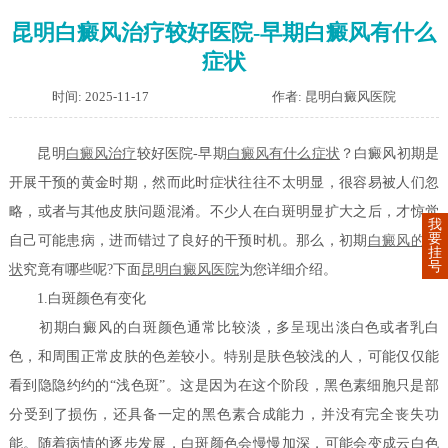
昆明白癜风治疗较好医院-早期白癜风有什么
症状
时间: 2025-11-17
作者: 昆明白癜风医院
昆明
白癜风治疗
较好医院-早期
白癜风有什么症状
？白癜风初期是
开展干预的黄金时期，然而此时症状往往不太明显，很容易被人们忽
略，或者与其他皮肤问题混淆。不少人在白斑明显扩大之后，才惊觉
我
要
自己可能患病，进而错过了良好的干预时机。那么，初期
白癜风的症
挂
号
状
究竟有哪些呢?下面
昆明白癜风医院
为您详细介绍。
1.白斑颜色有变化
初期白癜风的白斑颜色通常比较淡，多呈现出淡白色或者乳白
色，和周围正常皮肤的色差较小。特别是肤色较浅的人，可能仅仅能
看到隐隐约约的“浅色斑”。这是因为在这个阶段，黑色素细胞只是部
分受到了损伤，还具备一定的黑色素合成能力，并没有完全丧失功
能。随着病情的逐步发展，白斑颜色会慢慢加深，可能会变成云白色