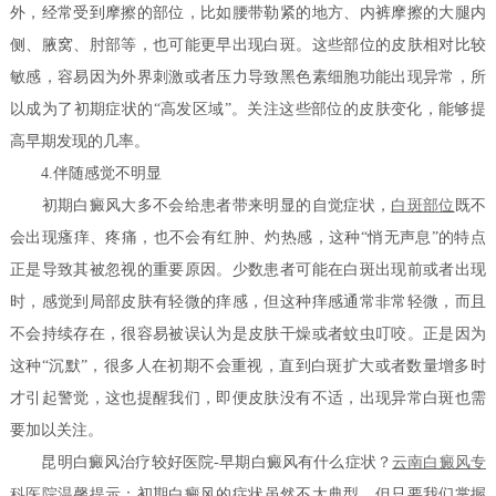
外，经常受到摩擦的部位，比如腰带勒紧的地方、内裤摩擦的大腿内
侧、腋窝、肘部等，也可能更早出现白斑。这些部位的皮肤相对比较
敏感，容易因为外界刺激或者压力导致黑色素细胞功能出现异常，所
以成为了初期症状的“高发区域”。关注这些部位的皮肤变化，能够提
高早期发现的几率。
4.伴随感觉不明显
初期白癜风大多不会给患者带来明显的自觉症状，
白斑部位
既不
会出现瘙痒、疼痛，也不会有红肿、灼热感，这种“悄无声息”的特点
正是导致其被忽视的重要原因。少数患者可能在白斑出现前或者出现
时，感觉到局部皮肤有轻微的痒感，但这种痒感通常非常轻微，而且
不会持续存在，很容易被误认为是皮肤干燥或者蚊虫叮咬。正是因为
这种“沉默”，很多人在初期不会重视，直到白斑扩大或者数量增多时
才引起警觉，这也提醒我们，即便皮肤没有不适，出现异常白斑也需
要加以关注。
昆明白癜风治疗较好医院-早期白癜风有什么症状？
云南白癜风专
科医院
温馨提示：初期白癜风的症状虽然不太典型，但只要我们掌握