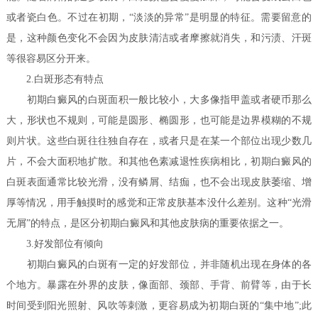
或者瓷白色。不过在初期，“淡淡的异常”是明显的特征。需要留意的
是，这种颜色变化不会因为皮肤清洁或者摩擦就消失，和污渍、汗斑
等很容易区分开来。
2.白斑形态有特点
初期白癜风的白斑面积一般比较小，大多像指甲盖或者硬币那么
大，形状也不规则，可能是圆形、椭圆形，也可能是边界模糊的不规
则片状。这些白斑往往独自存在，或者只是在某一个部位出现少数几
片，不会大面积地扩散。和其他色素减退性疾病相比，初期白癜风的
白斑表面通常比较光滑，没有鳞屑、结痂，也不会出现皮肤萎缩、增
厚等情况，用手触摸时的感觉和正常皮肤基本没什么差别。这种“光滑
无屑”的特点，是区分初期白癜风和其他皮肤病的重要依据之一。
3.好发部位有倾向
初期白癜风的白斑有一定的好发部位，并非随机出现在身体的各
个地方。暴露在外界的皮肤，像面部、颈部、手背、前臂等，由于长
时间受到阳光照射、风吹等刺激，更容易成为初期白斑的“集中地”;此