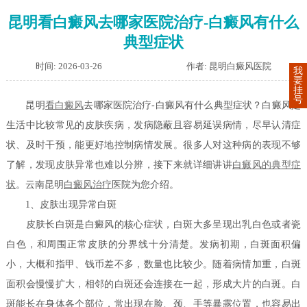
昆明看白癜风去哪家医院治疗-白癜风有什么
典型症状
时间: 2026-03-26
作者: 昆明白癜风医院
我
要
挂
号
昆明
看白癜风
去哪家医院治疗-白癜风有什么典型症状？白癜风是
生活中比较常见的皮肤疾病，发病隐蔽且容易延误病情，尽早认清症
状、及时干预，能更好地控制病情发展。很多人对这种病的表现不够
了解，发现皮肤异常也难以分辨，接下来就详细讲讲
白癜风的典型症
状
。云南昆明
白癜风治疗
医院为您介绍。
1、皮肤出现异常白斑
皮肤长白斑是白癜风的核心症状，白斑大多呈现出乳白色或者瓷
白色，和周围正常皮肤的分界线十分清楚。发病初期，白斑面积偏
小，大概和指甲、钱币差不多，数量也比较少。随着病情加重，白斑
面积会慢慢扩大，相邻的白斑还会连接在一起，形成大片的白斑。白
斑能长在身体各个部位，常出现在脸、颈、手等暴露位置，也容易出