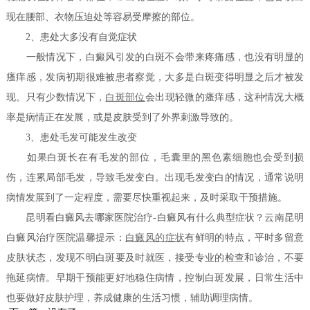
现在腰部、衣物压迫处等容易受摩擦的部位。
2、患处大多没有自觉症状
一般情况下，白癜风引发的白斑不会带来疼痛感，也没有明显的
瘙痒感，发病初期很难被患者察觉，大多是白斑变得明显之后才被发
现。只有少数情况下，
白斑部位
会出现轻微的瘙痒感，这种情况大概
率是病情正在发展，或是皮肤受到了外界刺激导致的。
3、患处毛发可能发生改变
如果白斑长在有毛发的部位，毛囊里的黑色素细胞也会受到损
伤，连累局部毛发，导致毛发变白。出现毛发变白的情况，通常说明
病情发展到了一定程度，需要尽快重视起来，及时采取干预措施。
昆明看白癜风去哪家医院治疗-白癜风有什么典型症状？云南昆明
白癜风治疗医院温馨提示：
白癜风的症状
有鲜明的特点，平时多留意
皮肤状态，发现不明白斑要及时就医，接受专业的检查和诊治，不要
拖延病情。早期干预能更好地稳住病情，控制白斑发展，日常生活中
也要做好皮肤护理，养成健康的生活习惯，辅助调理病情。