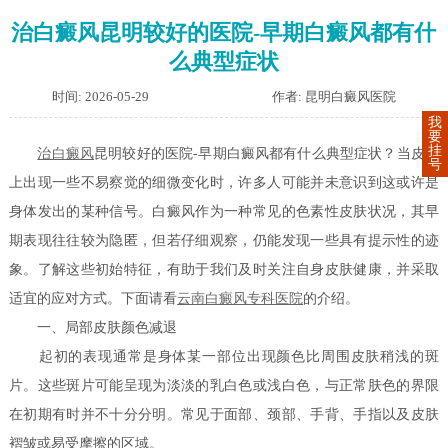
治白癜风昆明较好的医院-早期白癜风都有什
么典型症状
时间: 2026-05-29
作者: 昆明白癜风医院
我
要
挂
治白癜风
昆明较好的医院-早期白癜风都有什么典型症状？当皮肤
号
上出现一些不易察觉的细微变化时，许多人可能并未意识到这或许是
身体发出的某种信号。白癜风作为一种常见的色素性皮肤状况，其早
期表现往往较为隐匿，但若仔细观察，仍能发现一些具有提示性的迹
象。了解这些初始特征，有助于我们及时关注自身皮肤健康，并采取
适宜的应对方式。下面请看
云南白癜风专科医院
的介绍。
一、局部皮肤颜色减退
起初的表现通常是身体某一部位出现颜色比周围皮肤稍浅的斑
片。这些斑片可能呈现为淡淡的乳白色或浅白色，与正常肤色的界限
在初期有时并不十分分明。常见于面部、颈部、手背、手指以及皮肤
褶皱或易受摩擦的区域。