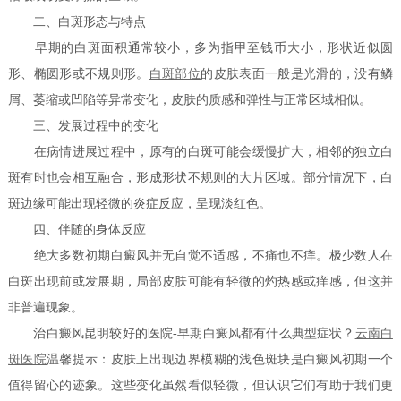
二、白斑形态与特点
早期的白斑面积通常较小，多为指甲至钱币大小，形状近似圆
形、椭圆形或不规则形。
白斑部位
的皮肤表面一般是光滑的，没有鳞
屑、萎缩或凹陷等异常变化，皮肤的质感和弹性与正常区域相似。
三、发展过程中的变化
在病情进展过程中，原有的白斑可能会缓慢扩大，相邻的独立白
斑有时也会相互融合，形成形状不规则的大片区域。部分情况下，白
斑边缘可能出现轻微的炎症反应，呈现淡红色。
四、伴随的身体反应
绝大多数初期白癜风并无自觉不适感，不痛也不痒。极少数人在
白斑出现前或发展期，局部皮肤可能有轻微的灼热感或痒感，但这并
非普遍现象。
治白癜风昆明较好的医院-早期白癜风都有什么典型症状？
云南白
斑医院
温馨提示：皮肤上出现边界模糊的浅色斑块是白癜风初期一个
值得留心的迹象。这些变化虽然看似轻微，但认识它们有助于我们更