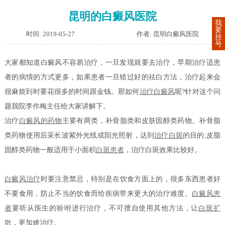
昆明的白癜风医院
我
要
时间: 2019-05-27
作者: 昆明白癜风医院
挂
号
大家都知道白癜风不容易治疗，一旦发现就要去治疗，早期治疗适患
者的病情的方式更多，如果患者一旦错过好的祛白方法，治疗起来会
很麻烦到时要花很多的时间跟金钱。那如何
治疗白癜风
呢?针对这个问
题我院李作梅主任给大家讲解下。
治疗
白癜风的药物
主要有两类，补骨脂类和皮肤固醇类药物。补骨脂
类药物使用后采长波紫外光线或阳光照射，达到
治疗白斑
的目的;皮脂
固醇类药物一般适用于小面积
白斑患者
，治疗白斑效果比较好。
白癜风治疗
时要注意禁忌，特别是在饮食方面上的，很多东西患者好
不要食用，防止不当的饮食而给疾病带来更大的治疗难度。
白癜风患
者
要听从医生的吩咐进行治疗，不可擅自使用其他方法，让
白斑扩
散
，更加难治疗。