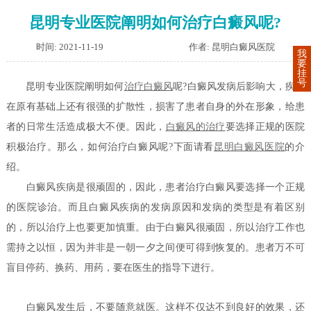
昆明专业医院阐明如何治疗白癜风呢?
时间: 2021-11-19
作者: 昆明白癜风医院
我
要
挂
号
昆明专业医院阐明如何
治疗白癜风
呢?白癜风发病后影响大，疾病
在原有基础上还有很强的扩散性，损害了患者自身的外在形象，给患
者的日常生活造成极大不便。因此，
白癜风的治疗
要选择正规的医院
积极治疗。那么，如何治疗白癜风呢?下面请看
昆明白癜风医院
的介
绍。
白癜风疾病是很顽固的，因此，患者治疗白癜风要选择一个正规
的医院诊治。而且白癜风疾病的发病原因和发病的类型是有着区别
的，所以治疗上也要更加慎重。由于白癜风很顽固，所以治疗工作也
需持之以恒，因为并非是一朝一夕之间便可得到恢复的。患者万不可
盲目停药、换药、用药，要在医生的指导下进行。
白癜风发生后，不要随意就医。这样不仅达不到良好的效果，还