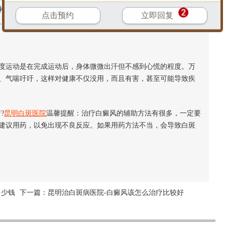
T淋巴细胞生长时间，这两个细胞是抵抗疾病的关键，而且每天的这
点击预约
立即回复
、旺盛的时候。
度运动是在完成运动后，身体微微出汗但不感到心慌的程度。万
、气喘吁吁，这样对健康不仅没用，而且有害，甚至可能导致疾
?
昆明白斑医院
温馨提醒：治疗白癜风的辅助方法有很多，一定要
建议用药，以免出现不良反应。如果用药方法不当，会导致白斑
多少钱
下一篇：
昆明治白斑病医院-白癜风该怎么治疗比较好