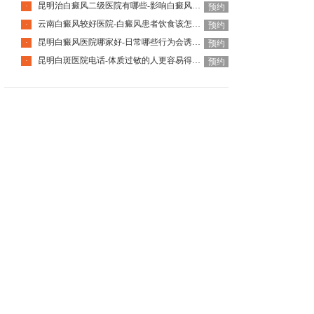
昆明治白癜风二级医院有哪些-影响白癜风恢复的因素有哪些
·
预约
云南白癜风较好医院-白癜风患者饮食该怎么调整
·
预约
昆明白癜风医院哪家好-日常哪些行为会诱发白癜风呢
·
预约
昆明白斑医院电话-体质过敏的人更容易得白癜风吗
·
预约