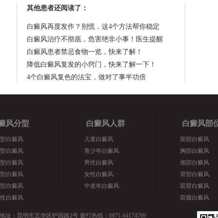
其他患者还阅读了：
白癜风再度发作？别慌，这4个方法帮你稳定
白癜风治疗不彻底，危害绝非小事！医生提醒
白癜风患者禁忌食物一览，快来了解！
降低白癜风复发的小窍门，快来了解一下！
4个白癜风复色的法宝，做对了事半功倍
癜风分型
白癜风人群
白癜风部
型白癜风
儿童白癜风
面部白癜风
型白癜风
青少年白癜风
胸部白癜风
型白癜风
男性白癜风
颈部白癜风
型白癜风
女性白癜风
背部白癜风
型白癜风
中老年白癜风
双臂白癜风
性白癜风
双腿白癜风
地址：昆明市五华区护国路2号 拨打热线：0871-64174769