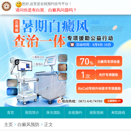
您好,这里是在线预约挂号平台！
昆明白癜风医院
请问你是有白斑、白癜风问题吗？
首页
医院简介
医生团队
在线预约
就医指南
来院路线
主页
>
白癜风预防
>
正文