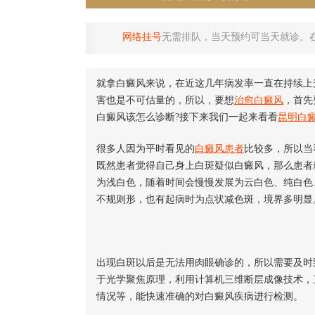
网络挂号
无需排队，当天预约可当天就诊。
就拿白癜风来说，在近这几年病发率一直在持续上
害也是不可估量的，所以，要想
治愈白癜风
，首先
白癜风该怎么诊断?接下来我们一起来看看
昆明白
很多人因为平时看见的
白癜风患者
比较多，所以当
既然患者觉得自己身上白斑疑似白癜风，那么患者
为浅白色，随着时间会慢慢发展为云白色、纯白色
不规则形，也有起病时为点状减色斑，境界多明显
出现白斑以后是无法用肉眼确诊的，所以需要及时
于光学聚焦原理，利用计算机三维断层成像技术，
情况等，能快速准确的对白癜风疾病进行检测。