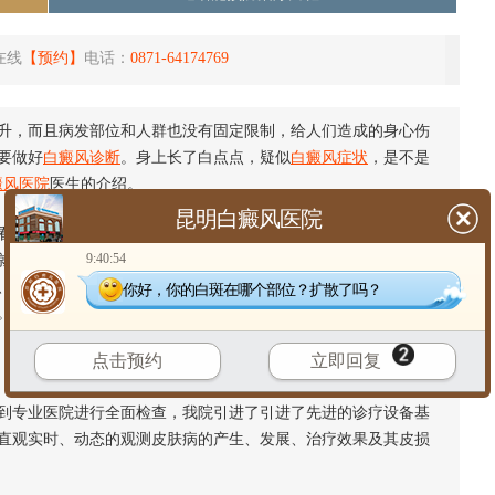
在线
【预约】
电话：
0871-64174769
升，而且病发部位和人群也没有固定限制，给人们造成的身心伤
要做好
白癜风诊断
。身上长了白点点，疑似
白癜风症状
，是不是
癜风医院
医生的介绍。
昆明白癜风医院
看见自己身上有白斑出现时，就会怀疑身上白斑是不是白癜风。
9:40:54
就先看看自己身上白斑是否具备这些症状吧。白癜风初期白斑多
、瓷白色。而且白斑初期多为指甲至钱币大，近圆形、椭圆形或
你好，你的白斑在哪个部位？扩散了吗？
。
点击预约
立即回复
到专业医院进行全面检查，我院引进了引进了先进的诊疗设备基
直观实时、动态的观测皮肤病的产生、发展、治疗效果及其皮损