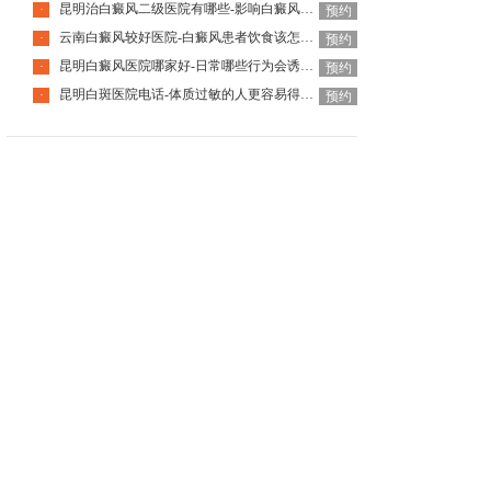
昆明治白癜风二级医院有哪些-影响白癜风恢复的因素有哪些
·
预约
云南白癜风较好医院-白癜风患者饮食该怎么调整
·
预约
昆明白癜风医院哪家好-日常哪些行为会诱发白癜风呢
·
预约
昆明白斑医院电话-体质过敏的人更容易得白癜风吗
·
预约