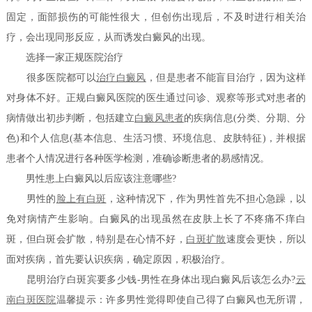
固定，面部损伤的可能性很大，但创伤出现后，不及时进行相关治
疗，会出现同形反应，从而诱发白癜风的出现。
选择一家正规医院治疗
很多医院都可以
治疗白癜风
，但是患者不能盲目治疗，因为这样
对身体不好。正规白癜风医院的医生通过问诊、观察等形式对患者的
病情做出初步判断，包括建立
白癜风患者
的疾病信息(分类、分期、分
色)和个人信息(基本信息、生活习惯、环境信息、皮肤特征)，并根据
患者个人情况进行各种医学检测，准确诊断患者的易感情况。
男性患上白癜风以后应该注意哪些?
男性的
脸上有白斑
，这种情况下，作为男性首先不担心急躁，以
免对病情产生影响。白癜风的出现虽然在皮肤上长了不疼痛不痒白
斑，但白斑会扩散，特别是在心情不好，
白斑扩散
速度会更快，所以
面对疾病，首先要认识疾病，确定原因，积极治疗。
昆明治疗白斑宾要多少钱-男性在身体出现白癜风后该怎么办?
云
南白斑医院
温馨提示：许多男性觉得即使自己得了白癜风也无所谓，