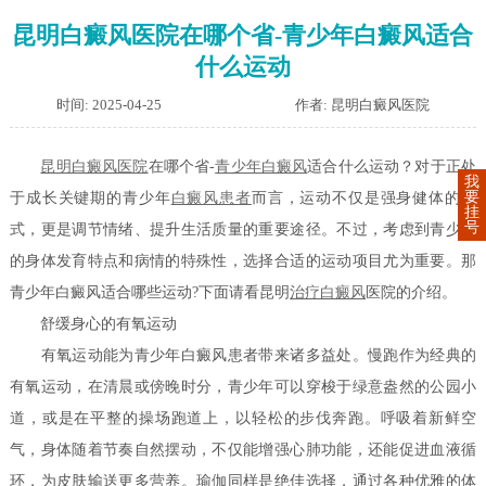
昆明白癜风医院在哪个省-青少年白癜风适合
什么运动
时间: 2025-04-25
作者: 昆明白癜风医院
昆明白癜风医院
在哪个省-
青少年白癜风
适合什么运动？对于正处
我
要
于成长关键期的青少年
白癜风患者
而言，运动不仅是强身健体的方
挂
号
式，更是调节情绪、提升生活质量的重要途径。不过，考虑到青少年
的身体发育特点和病情的特殊性，选择合适的运动项目尤为重要。那
青少年白癜风适合哪些运动?下面请看昆明
治疗白癜风
医院的介绍。
舒缓身心的有氧运动
有氧运动能为青少年白癜风患者带来诸多益处。慢跑作为经典的
有氧运动，在清晨或傍晚时分，青少年可以穿梭于绿意盎然的公园小
道，或是在平整的操场跑道上，以轻松的步伐奔跑。呼吸着新鲜空
气，身体随着节奏自然摆动，不仅能增强心肺功能，还能促进血液循
环，为皮肤输送更多营养。瑜伽同样是绝佳选择，通过各种优雅的体