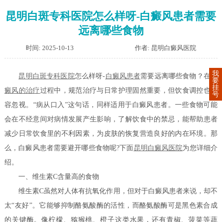
昆明白斑专科医院怎么样呀-白癜风患者需要
远离哪些食物
时间: 2025-10-13
作者: 昆明白癜风医院
我
昆明白斑专科医院
怎么样呀-
白癜风患者
需要远离哪些食物？在
白
要
挂
癜风的治疗
过程中，规范治疗与日常护理固然重要，但饮食调控也不
号
容忽视。“病从口入”这句话，同样适用于白癜风患者。一些食物可能
会在不经意间对病情发展产生影响，了解饮食中的禁忌，能帮助患者
减少日常饮食里的不利因素，为皮肤的恢复营造良好的内在环境。那
么，白癜风患者需要避开哪些食物呢?下面
昆明白癜风医院
为您详细介
绍。
一、维生素C含量高的食物
维生素C虽然对人体有抗氧化作用，但对于白癜风患者来说，却不
太“友好”。它能够抑制酪氨酸酶的活性，而酪氨酸酶可是黑色素合成
的关键酶。像柠檬、猕猴桃、橙子这类水果，还有青椒、菠菜等蔬