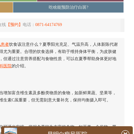
吃啥能预防治疗白斑?
在线
【预约】
电话：
0871-64174769
风患者
饮食该注意什么？夏季阳光充足、气温升高，人体新陈代谢
得尤为重要。合理的饮食选择，有助于维持身体平衡，为皮肤健
，但通过注意营养搭配与食物性质，可以在夏季帮助身体更好地
科医院
的介绍。
增加富含维生素及多酚类物质的食物，如新鲜果蔬、坚果等，
维生素C虽重要，但无需刻意大量补充，保持均衡摄入即可。
可适当安排一些铜含量较为丰富的食物，如豆类、全谷物、黑