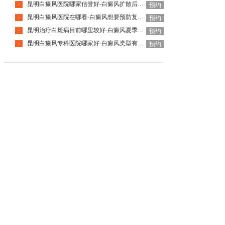
昆明白癜风医院哪家信誉好-白癜风扩散后会带来哪些危害
·
预约
昆明白癜风医院在哪看-白癜风想要预防复发要注意什么
·
预约
昆明治疗白斑病目前哪里较好-白癜风夏季为什么容易扩散
·
预约
昆明白癜风专科医院哪家好-白癜风类型有什么区别
·
预约