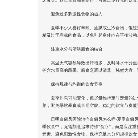
芝麻等。这些食材温和易得，可通过多样化的饮食
避免过多刺激性食物的摄入
夏季不少人喜好辛辣、油腻或生冷食物，但这些
精及过于寒凉的食品，以免引起身体内在平衡波动
注重水分与清淡膳食的结合
高温天气容易导致出汗增多，及时补水十分重要
等含水量高的蔬果。膳食烹调以清蒸、炖煮为宜，
保持规律与均衡的饮食节奏
夏季作息可能变化，但尽量维持定时定量的进食
菜，避免暴饮暴食或长期空腹。稳定的饮食节奏能
昆明白癜风医院治疗白癜风怎么样-夏季白癜风
季饮食中，无需刻意追求特殊“食疗”，而是应注
元素、避免刺激性食物、保持充足水分和规律饮食