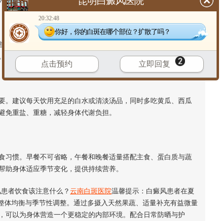
昆明白癜风医院
方式自然补充，避免过度依赖单一食物。
20:32:48
你好，你的白斑在哪个部位？扩散了吗？
可能对部分患者的身体状态产生影响。建议减少大量辣椒、酒
。饮食以温和、易消化为主，有助于维持肠胃舒适与整体稳定。
点击预约
立即回复
。建议每天饮用充足的白水或清淡汤品，同时多吃黄瓜、西瓜
避免重盐、重糖，减轻身体代谢负担。
习惯。早餐不可省略，午餐和晚餐适量搭配主食、蛋白质与蔬
帮助身体适应季节变化，提供持续营养。
患者饮食该注意什么？
云南白斑医院
温馨提示：白癜风患者在夏
重整体均衡与季节性调整。通过多摄入天然果蔬、适量补充有益微量
，可以为身体营造一个更稳定的内部环境。配合日常防晒与护