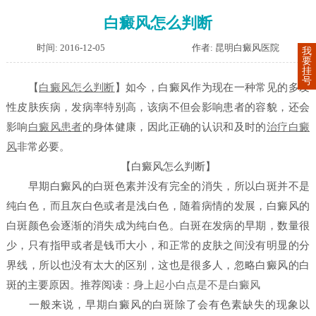
白癜风怎么判断
时间: 2016-12-05
作者: 昆明白癜风医院
我
要
挂
号
【
白癜风怎么判断
】
如今，白癜风作为现在一种常见的多发
性皮肤疾病，发病率特别高，该病不但会影响患者的容貌，还会
影响
白癜风患者
的身体健康，因此正确的认识和及时的
治疗白癜
风
非常必要。
【白癜风怎么判断】
早期白癜风的白斑色素并没有完全的消失，所以白斑并不是
纯白色，而且灰白色或者是浅白色，随着病情的发展，白癜风的
白斑颜色会逐渐的消失成为纯白色。白斑在发病的早期，数量很
少，只有指甲或者是钱币大小，和正常的皮肤之间没有明显的分
界线，所以也没有太大的区别，这也是很多人，忽略白癜风的白
斑的主要原因。
推荐阅读：
身上起小白点是不是白癜风
一般来说，早期白癜风的白斑除了会有色素缺失的现象以