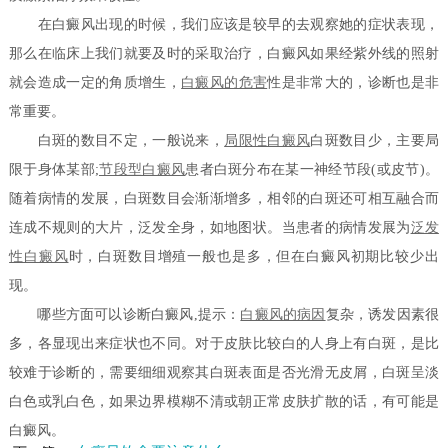
在白癜风出现的时候，我们应该是较早的去观察她的症状表现，
那么在临床上我们就要及时的采取治疗，白癜风如果经紫外线的照射
就会造成一定的角质增生，
白癜风的危害
性是非常大的，诊断也是非
常重要。
白斑的数目不定，一般说来，
局限性白癜风
白斑数目少，主要局
限于身体某部;
节段型白癜风
患者白斑分布在某一神经节段(或皮节)。
随着病情的发展，白斑数目会渐渐增多，相邻的白斑还可相互融合而
连成不规则的大片，泛发全身，如地图状。当患者的病情发展为
泛发
性白癜风
时，白斑数目增殖一般也是多，但在白癜风初期比较少出
现。
哪些方面可以诊断白癜风
,提示：
白癜风的病因
复杂，诱发因素很
多，各显现出来症状也不同。对于皮肤比较白的人身上有白斑，是比
较难于诊断的，需要细细观察其白斑表面是否光滑无皮屑，白斑呈淡
白色或乳白色，如果边界模糊不清或朝正常皮肤扩散的话，有可能是
白癜风。