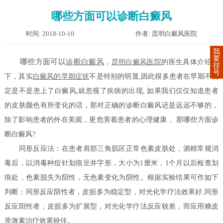
哪些方面可以诊断白癜风
时间: 2018-10-10
作者: 昆明白癜风医院
我
要
哪些方面可以
诊断白癜风
，
昆明白癜风医院
的医生具体介绍一
挂
号
下，其实
白癜风的早期症状
不是特别的明显,因此很多患者在早期不确
定是不是患上了白癜风,就忽视了疾病的出现, 如果我们仅仅知道患者
的皮肤颜色有所变化的话，那对正确的诊断白癜风还是远远不够的，
除了影响患者的外在美观，更危害着患者的心理健康， 那哪些方面诊
断白癜风?
同形反应法：在患者肩部三角肌区正常色素皮肤处，酒精常规消
毒后，以消毒种痘针划痕呈井字形，大小为1厘米，1个月以后检查划
痕处，色素脱失为阳性，无色素变化为阴性。根据实验结果可作如下
判断：同形反应阴性者，皮损多为稳定型，对光化学疗法效果好;同形
反应阳性者，皮损多为扩展型，对光化学疗法反应较差，而应用糖皮
质激素治疗效果较佳。