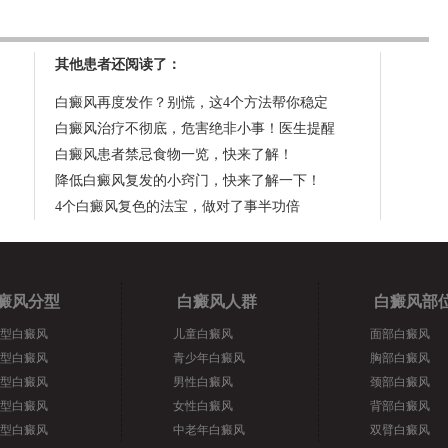
其他患者还阅读了：
白癜风再度发作？别慌，这4个方法帮你稳定
白癜风治疗不彻底，危害绝非小事！医生提醒
白癜风患者禁忌食物一览，快来了解！
降低白癜风复发的小窍门，快来了解一下！
4个白癜风复色的法宝，做对了事半功倍
癜风分型
白癜风人群
白癜风部
型白癜风
儿童白癜风
面部白癜风
型白癜风
青少年白癜风
胸部白癜风
型白癜风
男性白癜风
颈部白癜风
型白癜风
女性白癜风
背部白癜风
型白癜风
中老年白癜风
双臂白癜风