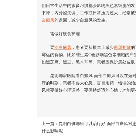
们日常生活中的很多习惯都会影响黑色素细胞的发
下降，内分泌失调，工作或日常压力过大，经常疲
白癜风
的诱因，减少白癜风的发生。
需做好饮食护理
要
治白癜风
，患者要从根本上减少
白斑扩散
的
霉运的食物。比如维生素C会影响黑色素细胞的产
如黑芝麻、黑豆、黑木耳等。患者应保护患处皮肤
昆明哪家医院看白癜风-面部白癜风可以在短时
疗的时刻，患者不要太心急，盲目用药，错误的治
风就要做好心理调整，要保持舒适的心情，才能更
上一篇：
昆明白斑哪里可以治疗好-面部白癜风对
什么影响呢