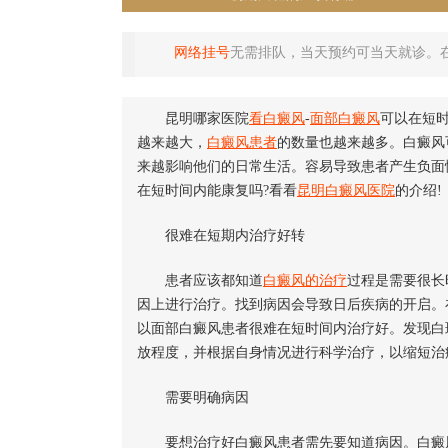
网络挂号
无需排队，当天预约可当天就诊。
昆明哪家医院
看白癜风
-
面部白癜风
可以在短
越来越大，
白癜风患者
的数量也越来越多。白癜风
来越影响他们的日常生活。容易导致患者产生负面
在短时间内能康复吗?看看
昆明白癜风医院
的介绍!
很难在短期内治疗好转
患者应该都知道
白癜风的治疗
过程是需要很长
因上进行治疗。找到病因会导致日后疾病的开启。
以面部白癜风患者很难在短时间内治疗好。发现白
放程度，并根据自身情况进行科学治疗，以缩短治
需要明确病因
要想治疗好白癜风患者需先要知道病因。白癜风