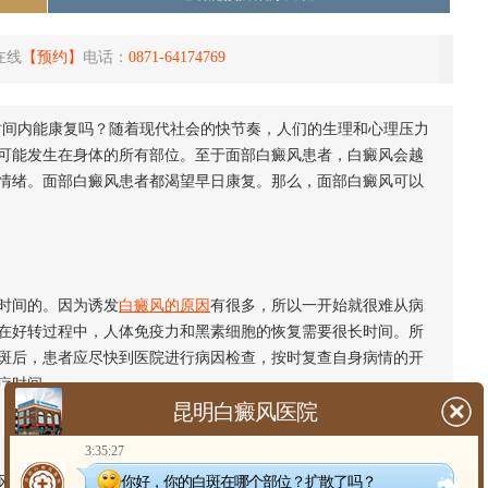
在线
【预约】
电话：
0871-64174769
时间内能康复吗？随着现代社会的快节奏，人们的生理和心理压力
可能发生在身体的所有部位。至于面部白癜风患者，白癜风会越
情绪。面部白癜风患者都渴望早日康复。那么，面部白癜风可以
时间的。因为诱发
白癜风的原因
有很多，所以一开始就很难从病
在好转过程中，人体免疫力和黑素细胞的恢复需要很长时间。所
斑后，患者应尽快到医院进行病因检查，按时复查自身病情的开
疗时间。
昆明白癜风医院
3:35:27
你好，你的白斑在哪个部位？扩散了吗？
主要是由于患者体内黑色素细胞的阻塞或功能不全引起的。我