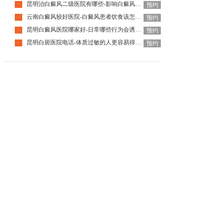
昆明治白癜风二级医院有哪些-影响白癜风恢复的因素有哪些
·
预约
云南白癜风较好医院-白癜风患者饮食该怎么调整
·
预约
昆明白癜风医院哪家好-日常哪些行为会诱发白癜风呢
·
预约
昆明白斑医院电话-体质过敏的人更容易得白癜风吗
·
预约