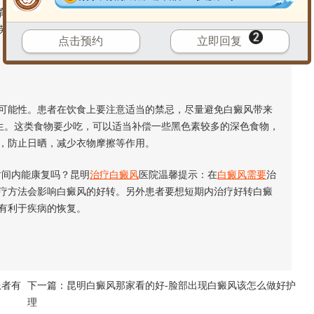
育。比如熬夜，单一挑食会导致体内微量元素失衡，人体免疫力
劳是白癜风的主要诱因。发现症状后要及时改善上述情况，
预防
点击预约
立即回复
可能性。患者在饮食上要注意适当的禁忌，尽量避免白癜风带来
生。这类食物要少吃，可以适当补偿一些黑色素较多的深色食物，
，防止日晒，减少衣物摩擦等作用。
间内能康复吗？昆明
治疗白癜风
医院温馨提示：在
白癜风需要
治
疗方法会影响白癜风的好转。另外患者要想短期内治疗好转白癜
有利于疾病的恢复。
患者有
下一篇：
昆明白癜风那家看的好-脸部出现白癜风该怎么做好护
理