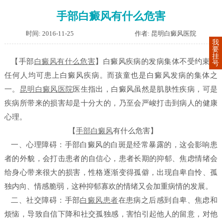
手部白癜风有什么危害
时间: 2016-11-25
作者: 昆明白癜风医院
我
要
挂
【手部
白癜风有什么危害
】
白癜风疾病的发病集体不受约束，
号
任何人均可患上白癜风疾病。而孩童也是白癜风发病的集体之
一。
昆明白癜风医院
医生指出，白癜风虽然是肌肤性疾病，可是
疾病所带来的损害却是十分大的，乃至会严峻打击到病人的健康
心理。
【
手部白癜风
有什么危害】
一、心理障碍：手部白癜风的白斑是经常暴露的，这会影响患
者的外貌，会打击患者的自信心，患者长期的抑郁、焦虑情绪会
给身心带来很大的损害，性格逐渐变得孤僻，出现自卑自怜、孤
独内向、情感脆弱，这种抑郁寡欢的情绪又会加重病情的发展。
二、社交障碍：手部
白癜风患者
在患病之后感到自卑、焦虑和
烦恼，导致自信下降和社交孤独感，害怕引起他人的留意，对他