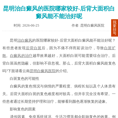
昆明治白癜风的医院哪家较好-后背大面积白
癜风能不能治好呢
我
时间: 2026-06-25
作者: 昆明白癜风医院
要
挂
号
昆明
治白癜风
的医院哪家较好-后背大面积白癜风能不能治好呢？
有些患者发现
后背白斑
后，因为不痛不痒而延误治疗，导致
白斑扩
散
。
白癜风的治疗
越早效果越好，大面积白斑可能需要综合治疗。后
背白斑虽然隐蔽，但影响不容忽视。那么，后背大面积白癜风能复色
吗?下面请看云南
昆明白癜风医院
的介绍。
白斑复色的可能性
白癜风的复色情况与病情的严重程度、病程长短以及个人体质有
关。后背大面积白斑的复色难度相对较高，但并非完全没有希望。一
些患者通过长期坚持护理和治疗，能够看到颜色逐渐恢复的迹象。
影响复色的因素
遗传因素、免疫系统状况、生活习惯等都会影响复色的效果。例