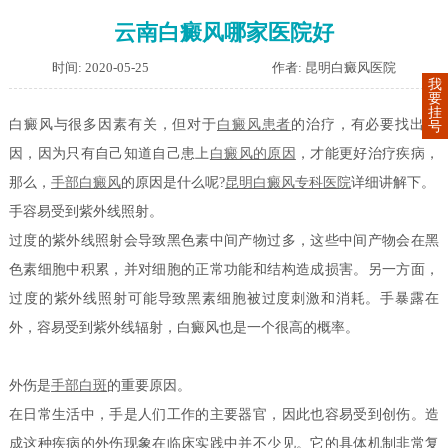
云南白癜风哪家医院好
时间: 2020-05-25
作者: 昆明白癜风医院
我
要
挂
白癜风与很多因素有关，但对于
白癜风患者
的治疗，有必要找出原
号
因，因为只有自己知道自己患上
白癜风的原因
，才能更好治疗疾病，
那么，
手部白癜风
的原因是什么呢?
昆明白癜风专科医院
详细讲解下。
手容易受到紫外线照射。
过度的紫外线照射会导致黑色素中间产物过多，这些中间产物会在黑
色素细胞中积累，并对细胞的正常功能和结构造成损害。另一方面，
过度的紫外线照射可能导致黑素细胞被过度刺激和消耗。手暴露在
外，容易受到紫外线辐射，白癜风也是一个很高的概率。
外伤是
手部白斑
的重要原因。
在日常生活中，手是人们工作的主要器官，因此也容易受到创伤。造
成这种疾病的外伤现象在临床实践中并不少见。它的具体机制非常复