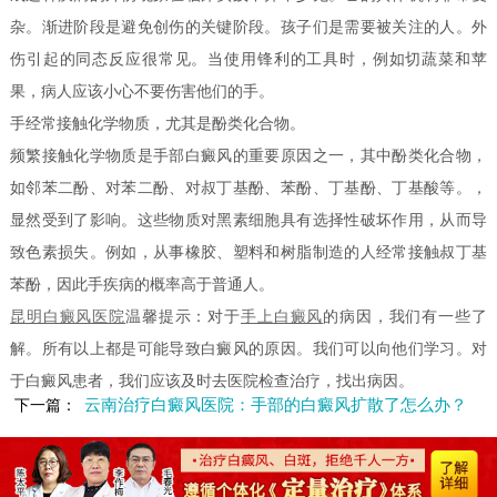
杂。渐进阶段是避免创伤的关键阶段。孩子们是需要被关注的人。外
伤引起的同态反应很常见。当使用锋利的工具时，例如切蔬菜和苹
果，病人应该小心不要伤害他们的手。
手经常接触化学物质，尤其是酚类化合物。
频繁接触化学物质是手部白癜风的重要原因之一，其中酚类化合物，
如邻苯二酚、对苯二酚、对叔丁基酚、苯酚、丁基酚、丁基酸等。，
显然受到了影响。这些物质对黑素细胞具有选择性破坏作用，从而导
致色素损失。例如，从事橡胶、塑料和树脂制造的人经常接触叔丁基
苯酚，因此手疾病的概率高于普通人。
昆明白癜风医院
温馨提示：对于
手上白癜风
的病因，我们有一些了
解。所有以上都是可能导致白癜风的原因。我们可以向他们学习。对
于白癜风患者，我们应该及时去医院检查治疗，找出病因。
云南治疗白癜风医院：手部的白癜风扩散了怎么办？
下一篇：