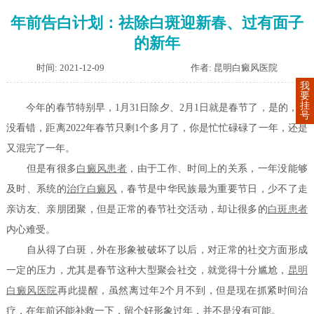
年前告白计划：祛除白斑迎新春、过有面子
的新年
时间: 2021-12-09
作者: 昆明白癜风医院
我
要
挂
今年的春节特别早，1月31日除夕、2月1日就是春节了，是的，你
号
没看错，距离2022年春节只剩1个多月了，你是忙忙碌碌了一年，还是
又混完了一年。
但是有很多
白癜风患者
，由于工作、时间上的关系，一年没能够
及时、系统的
治疗白癜风
，春节是中华民族最为重要节日，少不了走
亲访友、亲朋团聚，但是正常的春节社交活动，却让很多的
白斑患者
内心难受。
自从得了白斑，外在形象被破坏了以后，对正常的社交方面形成
一定的压力，尤其是春节这种大型聚会社交，就觉得十分尴尬，
昆明
白癜风医院
再此提醒，虽然离过年2个月不到，但是现在抓紧时间治
疗，在年前还能补救一下，留个好形象过年，并不是没有可能。