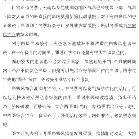
目前正值冬季，云南以及昆明周边地区气温已经明显下降，气温
下降对人造成的最直接的影响就是新陈代谢减慢，对于有白癜风的患
者来说，白斑到了冬季就会停止发展或发展缓慢，所以冬季成为
白癜
风治疗
的黄金时机。
对于白斑面积较小，黑色素细胞破坏不算严重的白癜风患者来
说，在一个多月的时间里，通过科学治疗还是有很大希望复色的。
面积较大的患者也不必太过于着急，虽然短短不到2个月的时间
内，虽然不能复色白斑，但是可以先治疗好暴露部位的白斑，回家过
年先把“面子”留住，等过完年继续治疗至康复。
白癜风符合夏病冬治特点，在冬季可以得到持续强化的治疗，可
以起到快速激活黑色素细胞的作用，通过中医磁波塌渍、负离子药
浴、脐疫磁波、百棱针等，结合西医308光疗、培植手术治疗等，进行
中西医综合治疗，多管齐下，强化治疗效果，内外兼治，修复黑素细
胞。
医学研究表明：冬季白癜风病情发展缓慢，病情相对稳定，大部