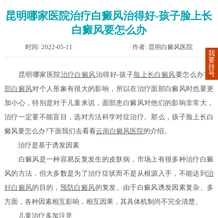
昆明哪家医院治疗白癜风治得好-孩子脸上长
白癜风要怎么办
时间: 2022-05-11
作者: 昆明白癜风医院
我
要
挂
号
昆明哪家医院
治疗白癜风
治得好-孩子
脸上长白癜风
要怎么办?
面
部白癜风
对个人形象有很大的影响，所以在治疗面部白癜风时也要更
加小心，特别是对于儿童来说，面部患白癜风对他们的影响非常大，
治疗一定要不能盲目，选对方法科学对症治疗。那么，孩子脸上长白
癜风要怎么办?下面我们去看看
云南白癜风医院
的介绍。
治疗是基于诱发因素
白癜风是一种容易反复发生的皮肤病，市场上有很多种治疗白癜
风的方法，但大多数是为了治疗症状而不是从根源入手，不能达到
治
好白癜风
的目的，
预防白癜风
的复发。由于白癜风诱发因素复杂、多
方面，各种因素相互影响，相互因果，其具体机制尚不完全清楚。
儿童治疗多加注意