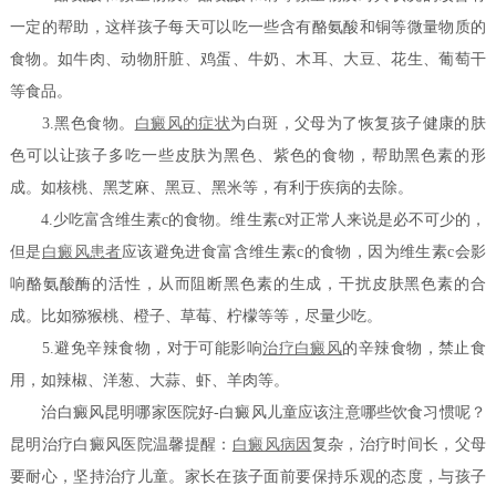
一定的帮助，这样孩子每天可以吃一些含有酪氨酸和铜等微量物质的
食物。如牛肉、动物肝脏、鸡蛋、牛奶、木耳、大豆、花生、葡萄干
等食品。
3.黑色食物。
白癜风的症状
为白斑，父母为了恢复孩子健康的肤
色可以让孩子多吃一些皮肤为黑色、紫色的食物，帮助黑色素的形
成。如核桃、黑芝麻、黑豆、黑米等，有利于疾病的去除。
4.少吃富含维生素c的食物。维生素c对正常人来说是必不可少的，
但是
白癜风患者
应该避免进食富含维生素c的食物，因为维生素c会影
响酪氨酸酶的活性，从而阻断黑色素的生成，干扰皮肤黑色素的合
成。比如猕猴桃、橙子、草莓、柠檬等等，尽量少吃。
5.避免辛辣食物，对于可能影响
治疗白癜风
的辛辣食物，禁止食
用，如辣椒、洋葱、大蒜、虾、羊肉等。
治白癜风昆明哪家医院好-白癜风儿童应该注意哪些饮食习惯呢？
昆明治疗白癜风医院温馨提醒：
白癜风病因
复杂，治疗时间长，父母
要耐心，坚持治疗儿童。家长在孩子面前要保持乐观的态度，与孩子