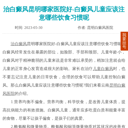
治白癜风昆明哪家医院好-白癜风儿童应该注
意哪些饮食习惯呢
时间: 2023-05-30
作者: 昆明白癜风医院
我
要
挂
治白癜风
昆明哪家医院好-白癜风儿童应该注意哪些饮食习惯呢？
号
白癜风经常发生在暴露的部位，如脸部、手部和颈部。儿童年龄小，
白癜风对于精神脆弱的儿童来说是非常难以承受的，稍加注意就会给
儿童的正常身心发育造成很大的影响。家长在治疗
儿童白癜风
时，也
不要忘记注意儿童的日常饮食，合理的饮食可以帮助儿童控制白癜
风。那么白癜风儿童应该注意哪些饮食习惯呢?我们来看云南
昆明白癜
风医院
的介绍。
1.营养均衡不偏食。营养均衡，科学饮食，是改善儿童体质，提
高抗病能力的有效措施。白癜风儿童，通常应多吃蛋白质和能量丰富
的食物，尽量不让孩子偏食，是孩子们的真爱。
2.酪氨酸和微量物质。酪氨酸和铜等微量物质对其状况的改善有