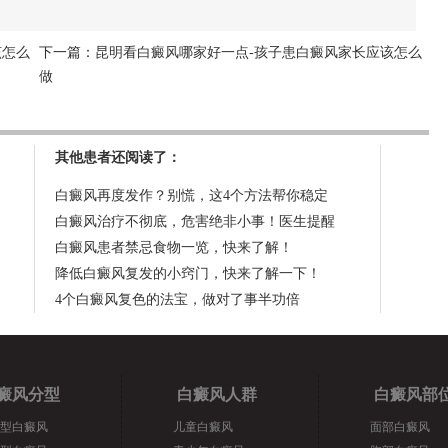
该怎么
下一篇：
昆明看白癜风哪家好一点-孩子患白癜风家长应该怎么
做
其他患者还阅读了：
白癜风再度发作？别慌，这4个方法帮你稳定
白癜风治疗不彻底，危害绝非小事！医生提醒
白癜风患者禁忌食物一览，快来了解！
降低白癜风复发的小窍门，快来了解一下！
4个白癜风复色的法宝，做对了事半功倍
癜风分型
白癜风人群
白癜风部
型白癜风
儿童白癜风
面部白癜风