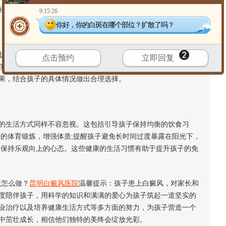
轻心理压力，缓解焦虑情绪。
9:15:26
你好，你的白斑在哪个部位？扩散了吗？
、防止其进一步扩散的关键。现代医学为
白癜风的治疗
提供了
点击预约
立即回复
但在为孩子选择治疗方案时，家长务必先咨询专业医生的建议，
果，结合孩子的具体情况做出合理选择。
生活方式同样不容忽视。这包括引导孩子保持均衡的饮食习
度的体育锻炼，增强体质;提醒孩子避免长时间过度暴露在阳光下，
，保持乐观向上的心态。这些健康的生活习惯有助于提升孩子的免
怎么做？
昆明白癜风医院
温馨提示：孩子患上白癜风，对家长和
度陪伴孩子，用科学的知识和满满的爱心为孩子筑起一道坚实的
业治疗以及培养健康生活方式等多方面的努力，为孩子营造一个
中茁壮成长，相信他们独特的美终会绽放光彩。