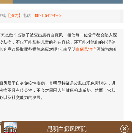
在线
【预约】
电话：
0871-64174769
该怎么做？当孩子被查出患有白癜风，相信每一位父母都会陷入深
皮肤病，不仅可能影响儿童的外在容貌，还可能对他们的心理健
长究竟该采取哪些措施来应对呢?云南昆明
白癜风治疗
医院为您介
风属于自身免疫性疾病，其明显特征是皮肤出现色素脱失，进
疾病不具有传染性，不会对周围人的健康构成威胁。然而，它却
心以及社交能力的发展。
扰，他们可能会因害怕被他人嘲笑、排斥而变得自卑、孤僻。
昆明白癜风医院
，给予他们足够的情感支持与鼓励。耐心倾听孩子内心的想法和