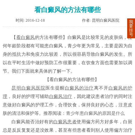
看白癜风的方法有哪些
时间: 2016-12-18
作者: 昆明白癜风医院
我
要
挂
号
【
看白癜风
的方法有哪些】
白癜风是比较常见的皮肤病，任
何年龄阶段都有可能患白癜风，青少年更为常见，主要是因为自
身的抵抗力和免疫力比较差，所以很容易导致白癜风的发生。所
以在平时生活中做好预防工作很重要，在饮食方面也需要加以调
节。我们下面就来具体的了解一下。
【看白癜风的方法有哪些】
昆明白癜风医院
医生提醒
白癜风的治疗
离不开
白癜风的护
理
，良好的护理可辅助
白癜风治疗
，因此建议患者治疗的同时注
意做好白癜风的护理工作，合理饮食，保持良好的心态，注意皮
肤的清洁和保护等。
推荐阅读
：
青少年患白癜风的原因是什么
白癜风能否治好有的
白癜风患者
使用偏方药方好多年，白斑
总是反反复复还是没效果，甚至有些患者看到别人使用偏方治疗