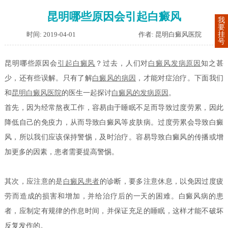
昆明哪些原因会引起白癜风
我
要
时间: 2019-04-01
作者: 昆明白癜风医院
挂
号
昆明哪些原因会
引起白癜风
？过去，人们对
白癜风发病原因
知之甚
少，还有些误解。只有了解
白癜风的病因
，才能对症治疗。下面我们
和
昆明白癜风医院
的医生一起探讨
白癜风的发病原因
。
首先，因为经常熬夜工作，容易由于睡眠不足而导致过度劳累，因此
降低自己的免疫力，从而导致白癜风等皮肤病。过度劳累会导致白癜
风，所以我们应该保持警惕，及时治疗。容易导致白癜风的传播或增
加更多的因素，患者需要提高警惕。
其次，应注意的是
白癜风患者
的诊断，要多注意休息，以免因过度疲
劳而造成的损害和增加，并给治疗后的一天的困难。白癜风病的患
者，应制定有规律的作息时间，并保证充足的睡眠，这样才能不破坏
反复发作的。