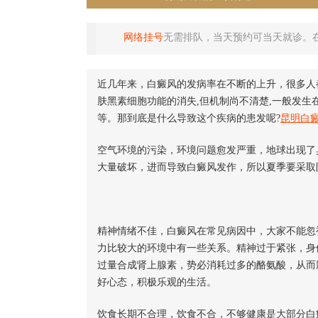
网络挂号
无需排队，当天预约可当天就诊。
近几年来，白癜风的发病率在不断的上升，很多人
肤黑素细胞功能的消失,但机制尚不清楚,一般发生在
等。那到底是什么导致这个疾病的患发呢?
昆明白
空气环境的污染，环境问题愈发严重，地球出现了
大量破坏，进而导致白癜风发作，所以夏季要采取
精神情绪不佳，白癜风在常见病因中，大家不能忽
力比较大的环境中有一些关系。精神过于紧张，身
过量合成肾上腺素，势必消耗过多的酪氨酸，从而
好心态，积极乐观的生活。
饮食长期不合理，饮食不合，不够健康是大部分白