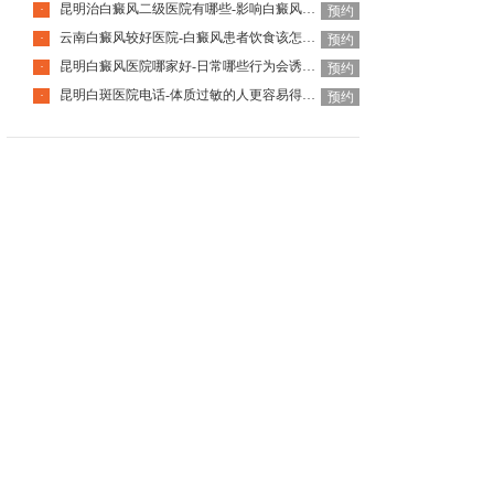
昆明治白癜风二级医院有哪些-影响白癜风恢复的因素有哪些
·
预约
云南白癜风较好医院-白癜风患者饮食该怎么调整
·
预约
昆明白癜风医院哪家好-日常哪些行为会诱发白癜风呢
·
预约
昆明白斑医院电话-体质过敏的人更容易得白癜风吗
·
预约