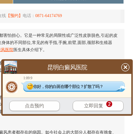
在线
【预约】
电话：
0871-64174769
都害怕担心。它是一种常见的局限性或广泛性皮肤脱色,引起的皮
身体的不同部位,常见的有手指,手腕,前臂,面部,颈部和生殖器
癜风医院
医生具体介绍下。
臭氧空洞，紫外线对皮肤的损害很大，可造成皮肤黑色素细胞被
昆明白癜风医院
防晒措施，
白癜风患者
不可以在阳光下暴晒自己的皮肤。
1:09:9
你好，你的白斑在哪个部位？扩散了吗？
视的还有精神因素。白癜风疾病的发生经常会与人们长期处在压
体会分泌过量的肾上腺素，而肾上腺素是由酪氨酸转变而来的。
点击预约
立即回复
影响黑色素的产生，诱发白癜风。所以无论何时大家都需要调整
癜风患者都存在的病因。如今社会上的大部分人都存在有挑食、