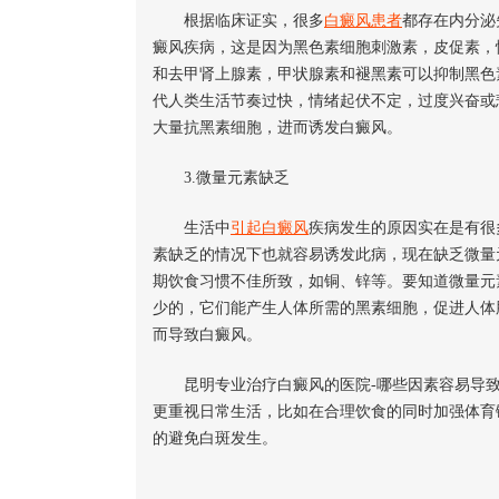
根据临床证实，很多
白癜风患者
都存在内分泌
癜风疾病，这是因为黑色素细胞刺激素，皮促素，
和去甲肾上腺素，甲状腺素和褪黑素可以抑制黑色
代人类生活节奏过快，情绪起伏不定，过度兴奋或
大量抗黑素细胞，进而诱发白癜风。
3.微量元素缺乏
生活中
引起白癜风
疾病发生的原因实在是有很
素缺乏的情况下也就容易诱发此病，现在缺乏微量
期饮食习惯不佳所致，如铜、锌等。要知道微量元
少的，它们能产生人体所需的黑素细胞，促进人体
而导致白癜风。
昆明专业治疗白癜风的医院-哪些因素容易导致
更重视日常生活，比如在合理饮食的同时加强体育
的避免白斑发生。