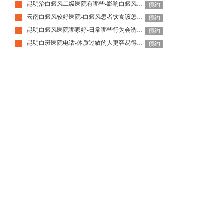
昆明治白癜风二级医院有哪些-影响白癜风恢复的因素有哪些
·
预约
云南白癜风较好医院-白癜风患者饮食该怎么调整
·
预约
昆明白癜风医院哪家好-日常哪些行为会诱发白癜风呢
·
预约
昆明白斑医院电话-体质过敏的人更容易得白癜风吗
·
预约