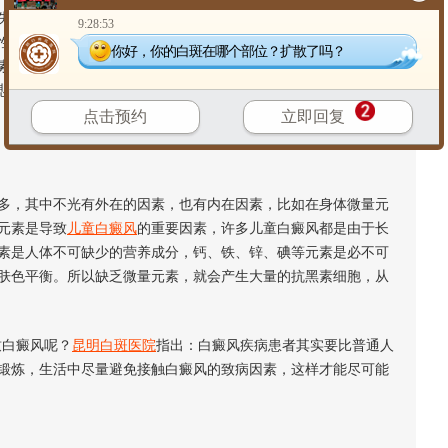
失调的情况，所以在人体内分泌失调的情况下也就更容易病发白
9:28:53
性激素可以促进黑色素的合成代谢，而且糖皮质激素，肾上腺素
你好，你的白斑在哪个部位？扩散了吗？
素的合成代谢，所以这说明白癜风与内分泌的关系十分密切。现
悲伤，都会引起内分泌问题。人体内分泌系统紊乱后，容易产生
点击预约
立即回复
多，其中不光有外在的因素，也有内在因素，比如在身体微量元
元素是导致
儿童白癜风
的重要因素，许多儿童白癜风都是由于长
素是人体不可缺少的营养成分，钙、铁、锌、碘等元素是必不可
肤色平衡。所以缺乏微量元素，就会产生大量的抗黑素细胞，从
白癜风呢？
昆明白斑医院
指出：白癜风疾病患者其实要比普通人
锻炼，生活中尽量避免接触白癜风的致病因素，这样才能尽可能