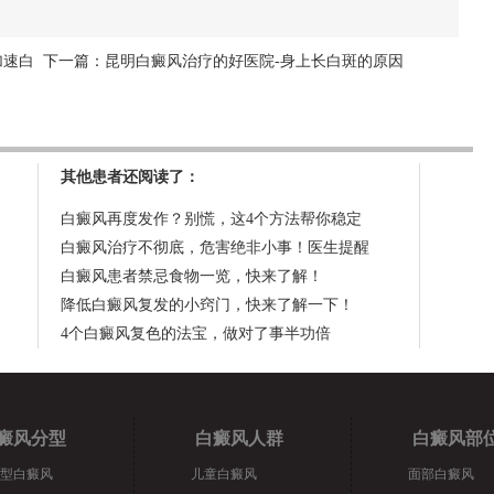
加速白
下一篇：
昆明白癜风治疗的好医院-身上长白斑的原因
其他患者还阅读了：
白癜风再度发作？别慌，这4个方法帮你稳定
白癜风治疗不彻底，危害绝非小事！医生提醒
白癜风患者禁忌食物一览，快来了解！
降低白癜风复发的小窍门，快来了解一下！
4个白癜风复色的法宝，做对了事半功倍
癜风分型
白癜风人群
白癜风部
型白癜风
儿童白癜风
面部白癜风