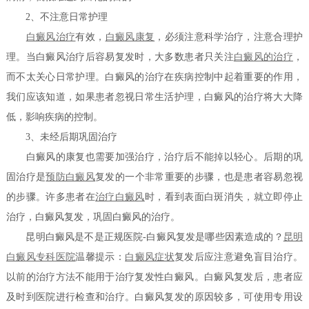
2、不注意日常护理
白癜风治疗
有效，
白癜风康复
，必须注意科学治疗，注意合理护
理。当白癜风治疗后容易复发时，大多数患者只关注
白癜风的治疗
，
而不太关心日常护理。白癜风的治疗在疾病控制中起着重要的作用，
我们应该知道，如果患者忽视日常生活护理，白癜风的治疗将大大降
低，影响疾病的控制。
3、未经后期巩固治疗
白癜风的康复也需要加强治疗，治疗后不能掉以轻心。后期的巩
固治疗是
预防白癜风
复发的一个非常重要的步骤，也是患者容易忽视
的步骤。许多患者在
治疗白癜风
时，看到表面白斑消失，就立即停止
治疗，白癜风复发，巩固白癜风的治疗。
昆明白癜风是不是正规医院-白癜风复发是哪些因素造成的？
昆明
白癜风专科医院
温馨提示：
白癜风症状
复发后应注意避免盲目治疗。
以前的治疗方法不能用于治疗复发性白癜风。白癜风复发后，患者应
及时到医院进行检查和治疗。白癜风复发的原因较多，可使用专用设