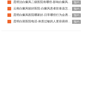
昆明治白癜风二级医院有哪些-影响白癜风恢复的因素有哪些
·
预约
云南白癜风较好医院-白癜风患者饮食该怎么调整
·
预约
昆明白癜风医院哪家好-日常哪些行为会诱发白癜风呢
·
预约
昆明白斑医院电话-体质过敏的人更容易得白癜风吗
·
预约