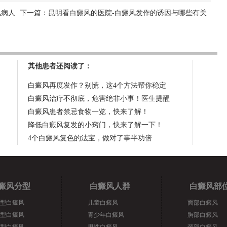
风病人
下一篇：
昆明看白癜风的医院-白癜风发作的诱因与哪些有关
其他患者还阅读了：
白癜风再度发作？别慌，这4个方法帮你稳定
白癜风治疗不彻底，危害绝非小事！医生提醒
白癜风患者禁忌食物一览，快来了解！
降低白癜风复发的小窍门，快来了解一下！
4个白癜风复色的法宝，做对了事半功倍
癜风分型
白癜风人群
白癜风部
型白癜风
儿童白癜风
面部白癜风
型白癜风
青少年白癜风
胸部白癜风