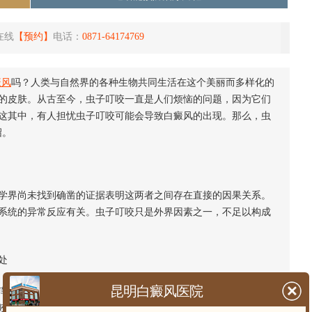
在线
【预约】
电话：
0871-64174769
癜风
吗？人类与自然界的各种生物共同生活在这个美丽而多样化的
的皮肤。从古至今，虫子叮咬一直是人们烦恼的问题，因为它们
这其中，有人担忧虫子叮咬可能会导致白癜风的出现。那么，虫
绍。
界尚未找到确凿的证据表明这两者之间存在直接的因果关系。
系统的异常反应有关。虫子叮咬只是外界因素之一，不足以构成
处
昆明白癜风医院
、脱屑等。如果虫子叮咬的部位出现色素损失，可能会与
白癜
咬直接导致白癜风的发生。纵观临床观察和研究结果，虫子叮咬