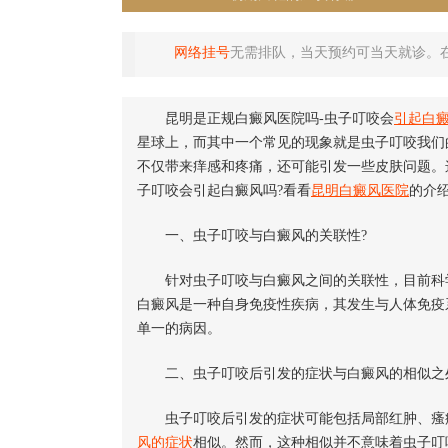
网络挂号
无需排队，当天预约可当天就诊。
昆明是正规白癜风医院吗-虫子叮咬会
引起白
星球上，而其中一个常见的现象就是虫子叮咬我们
不仅带来痒感和疼痛，还可能引发一些皮肤问题。
子叮咬会引起白癜风吗?看看
昆明白癜风医院
的介
一、虫子叮咬与白癜风的关联性?
针对虫子叮咬与白癜风之间的关联性，目前科学
白癜风是一种自身免疫性疾病，其发生与人体免疫
单一的病因。
二、虫子叮咬后引发的症状与白癜风的相似之
虫子叮咬后引发的症状可能包括局部红肿、瘙痒
风的症状
相似。然而，这种相似并不意味着虫子叮