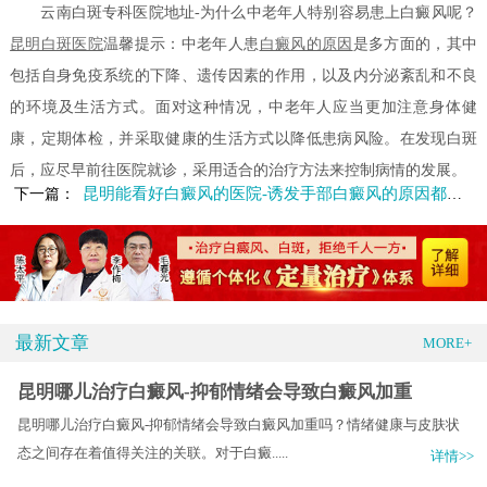
云南白斑专科医院地址-为什么中老年人特别容易患上白癜风呢？
昆明白斑医院
温馨提示：中老年人患
白癜风的原因
是多方面的，其中
包括自身免疫系统的下降、遗传因素的作用，以及内分泌紊乱和不良
的环境及生活方式。面对这种情况，中老年人应当更加注意身体健
康，定期体检，并采取健康的生活方式以降低患病风险。在发现白斑
后，应尽早前往医院就诊，采用适合的治疗方法来控制病情的发展。
昆明能看好白癜风的医院-诱发手部白癜风的原因都有哪些
下一篇：
最新文章
MORE+
昆明哪儿治疗白癜风-抑郁情绪会导致白癜风加重
昆明哪儿治疗白癜风-抑郁情绪会导致白癜风加重吗？情绪健康与皮肤状
态之间存在着值得关注的关联。对于白癜.....
详情>>