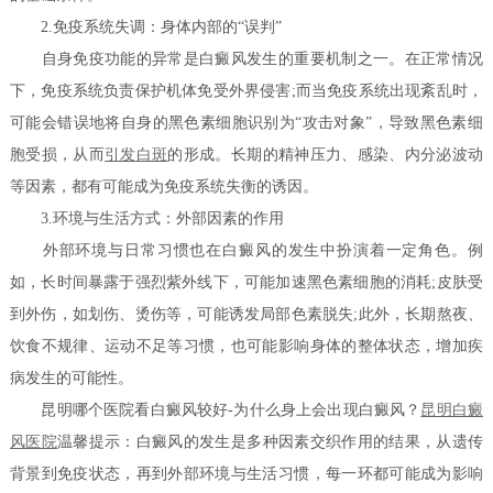
2.免疫系统失调：身体内部的“误判”
自身免疫功能的异常是白癜风发生的重要机制之一。在正常情况
下，免疫系统负责保护机体免受外界侵害;而当免疫系统出现紊乱时，
可能会错误地将自身的黑色素细胞识别为“攻击对象”，导致黑色素细
胞受损，从而
引发白斑
的形成。长期的精神压力、感染、内分泌波动
等因素，都有可能成为免疫系统失衡的诱因。
3.环境与生活方式：外部因素的作用
外部环境与日常习惯也在白癜风的发生中扮演着一定角色。例
如，长时间暴露于强烈紫外线下，可能加速黑色素细胞的消耗;皮肤受
到外伤，如划伤、烫伤等，可能诱发局部色素脱失;此外，长期熬夜、
饮食不规律、运动不足等习惯，也可能影响身体的整体状态，增加疾
病发生的可能性。
昆明哪个医院看白癜风较好-为什么身上会出现白癜风？
昆明白癜
风医院
温馨提示：白癜风的发生是多种因素交织作用的结果，从遗传
背景到免疫状态，再到外部环境与生活习惯，每一环都可能成为影响