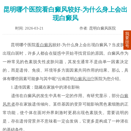
昆明哪个医院看白癜风较好-为什么身上会出
现白癜风
时间: 2026-03-21
作者: 昆明白癜风医院
我
要
挂
昆明哪个医院
看白癜风
较好-为什么身上会出现白癜风？当皮肤上
号
出现白斑时，许多人都会在疑惑中开始寻找背后的原因。白癜风作为
一种常见的色素脱失性皮肤问题，其发生通常不是由单一因素决定
的，而是遗传、免疫、环境等多方面因素共同作用的结果。那么，具
体有哪些因素可能参与其中呢?云南昆明
白癜风治疗
医院为您介绍。
1.遗传因素：隐藏在家族中的潜在影响
遗传在白癜风的发生中具有一定的作用。有研究显示，部分
白癜
风患者
存在家族遗传倾向。某些基因的变异可能影响黑色素细胞的正
常功能，使个体在面对外界刺激时更易出现色素脱失。需要说明的
是，存在遗传背景并不意味着一定会发病，它更多是构成了一种潜在
的基础条件。