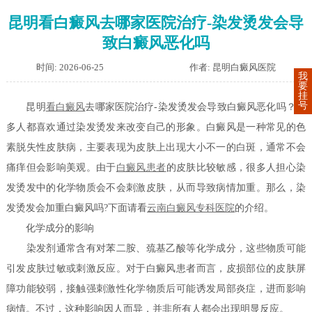
昆明看白癜风去哪家医院治疗-染发烫发会导
致白癜风恶化吗
时间: 2026-06-25
作者: 昆明白癜风医院
我
要
挂
号
昆明
看白癜风
去哪家医院治疗-染发烫发会导致白癜风恶化吗？很
多人都喜欢通过染发烫发来改变自己的形象。白癜风是一种常见的色
素脱失性皮肤病，主要表现为皮肤上出现大小不一的白斑，通常不会
痛痒但会影响美观。由于
白癜风患者
的皮肤比较敏感，很多人担心染
发烫发中的化学物质会不会刺激皮肤，从而导致病情加重。那么，染
发烫发会加重白癜风吗?下面请看
云南白癜风专科医院
的介绍。
化学成分的影响
染发剂通常含有对苯二胺、巯基乙酸等化学成分，这些物质可能
引发皮肤过敏或刺激反应。对于白癜风患者而言，皮损部位的皮肤屏
障功能较弱，接触强刺激性化学物质后可能诱发局部炎症，进而影响
病情。不过，这种影响因人而异，并非所有人都会出现明显反应。