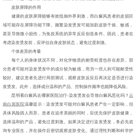
皮肤屏障的作用
健康的皮肤屏障能够有效抵御外界刺激，而白癜风患者的皮损区
域可能存在屏障功能下降。频繁染发烫发可能加剧皮肤干燥、敏感，
甚至导致微小损伤，为免疫系统的异常反应创造条件。因此，患者在
考虑染发烫发前，应评估自身皮肤状态，避免过度刺激。
个体差异的考量
每个人的身体状况不同，对化学物质的耐受程度也存在差异。部
分患者可能对染发烫发中的成分较为敏感，而另一些人则可能耐受性
较好。建议患者先进行局部测试，观察皮肤反应后再决定是否进行染
发烫发。此外，选择成分温和的产品、控制操作频率也能降低风险。
昆明看白癜风去哪家医院治疗-染发烫发会导致白癜风恶化吗？
云
南白斑医院
温馨提示：染发烫发可能对白癜风患者产生一定影响，但
具体风险因人而异。患者在追求美丽的同时，应优先保护皮肤健康，
选择温和的产品，避免过度刺激。如果决定进行染发烫发，务必先咨
询专业医生，并在操作后密切观察皮肤变化。通过理性判断和科学护