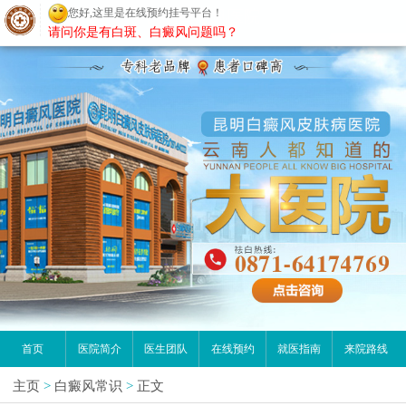
您好,这里是在线预约挂号平台！
昆明白癜风医院
请问你是有白斑、白癜风问题吗？
首页
医院简介
医生团队
在线预约
就医指南
来院路线
主页
>
白癜风常识
>
正文