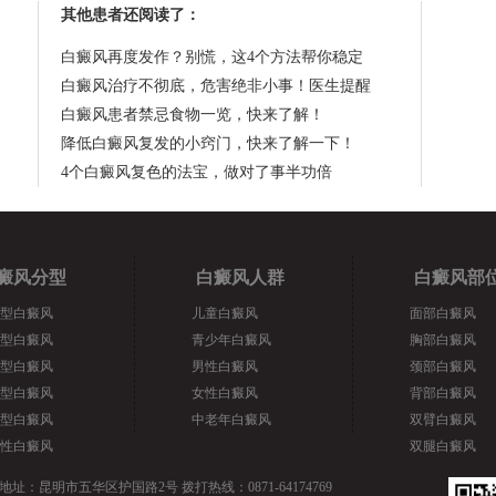
其他患者还阅读了：
白癜风再度发作？别慌，这4个方法帮你稳定
白癜风治疗不彻底，危害绝非小事！医生提醒
白癜风患者禁忌食物一览，快来了解！
降低白癜风复发的小窍门，快来了解一下！
4个白癜风复色的法宝，做对了事半功倍
癜风分型
白癜风人群
白癜风部
型白癜风
儿童白癜风
面部白癜风
型白癜风
青少年白癜风
胸部白癜风
型白癜风
男性白癜风
颈部白癜风
型白癜风
女性白癜风
背部白癜风
型白癜风
中老年白癜风
双臂白癜风
性白癜风
双腿白癜风
地址：昆明市五华区护国路2号 拨打热线：0871-64174769