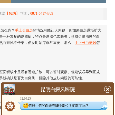
在线
【预约】
电话：
0871-64174769
该怎么办？
手上长白斑
的情况可能让人忽视，但如果白斑逐渐扩大
是一种常见的皮肤病，特点是皮肤色素脱失，形成边缘清晰的白
然白癜风不传染，但及时治疗非常重要。那么，
手上长白癜风
怎
斑面积较小且没有迅速扩散，可以暂时观察。但建议尽早到正规
手段确认是否为白癜风，排除其他皮肤问题的可能性。
昆明白癜风医院
12:10:25
日常应注意防晒，避免长时间阳光直射。使用温和的清洁产
你好，你的白斑在哪个部位？扩散了吗？
套，减少外界对皮肤的伤害。