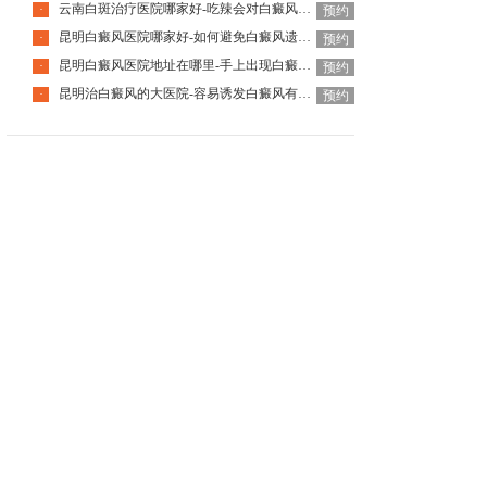
云南白斑治疗医院哪家好-吃辣会对白癜风有刺激吗
·
预约
昆明白癜风医院哪家好-如何避免白癜风遗传给孩子
·
预约
昆明白癜风医院地址在哪里-手上出现白癜风该怎么办
·
预约
昆明治白癜风的大医院-容易诱发白癜风有哪些因素
·
预约