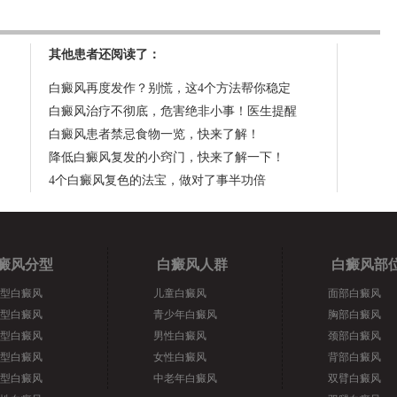
其他患者还阅读了：
白癜风再度发作？别慌，这4个方法帮你稳定
白癜风治疗不彻底，危害绝非小事！医生提醒
白癜风患者禁忌食物一览，快来了解！
降低白癜风复发的小窍门，快来了解一下！
4个白癜风复色的法宝，做对了事半功倍
癜风分型
白癜风人群
白癜风部
型白癜风
儿童白癜风
面部白癜风
型白癜风
青少年白癜风
胸部白癜风
型白癜风
男性白癜风
颈部白癜风
型白癜风
女性白癜风
背部白癜风
型白癜风
中老年白癜风
双臂白癜风