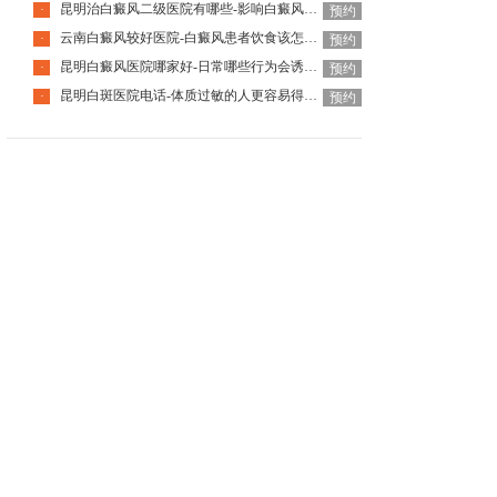
昆明治白癜风二级医院有哪些-影响白癜风恢复的因素有哪些
·
预约
云南白癜风较好医院-白癜风患者饮食该怎么调整
·
预约
昆明白癜风医院哪家好-日常哪些行为会诱发白癜风呢
·
预约
昆明白斑医院电话-体质过敏的人更容易得白癜风吗
·
预约