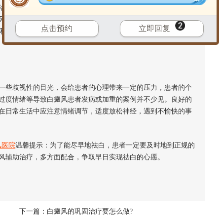
疗后，医生往往在日常生活中推荐正确的饮食治疗。如果病人
风患者应注意饮食“避免”，对于富含维生素c的食物，应尽量不吃
点击预约
立即回复
、蟹和所谓的“热性食物”，这些患者应注意，因为它会影响病情，使
些歧视性的目光，会给患者的心理带来一定的压力，患者的个
过度情绪等导致白癜风患者发病或加重的案例并不少见。良好的
在日常生活中应注意情绪调节，适度放松神经，遇到不愉快的事
风医院
温馨提示：为了能尽早地祛白，患者一定要及时地到正规的
风辅助治疗，多方面配合，争取早日实现祛白的心愿。
下一篇：
白癜风的巩固治疗要怎么做?