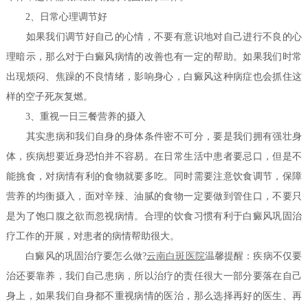
2、日常心理调节好
如果我们调节好自己的心情，不要有意识地对自己进行不良的心
理暗示，那么对于白癜风病情的改善也有一定的帮助。如果我们时常
出现烦闷、焦躁的不良情绪，影响身心，白癜风这种病症也会抓住这
样的空子死灰复燃。
3、重视一日三餐营养的摄入
其实患病和我们自身的身体条件密不可分，要是我们拥有强壮身
体，疾病想要近身恐怕并不容易。在日常生活中患者要忌口，但是不
能挑食，对病情有利的食物就要多吃。同时需要注意饮食调节，保障
营养的均衡摄入，面对辛辣、油腻的食物一定要做到管住口，不要只
是为了饱口腹之欲而忽视病情。合理的饮食习惯有利于白癜风巩固治
疗工作的开展，对患者的病情帮助很大。
白癜风的巩固治疗要怎么做?
云南白斑医院
温馨提醒：疾病不仅要
治还要靠养，我们自己患病，所以治疗的责任很大一部分要落在自己
身上，如果我们自身都不重视病情的医治，那么选择再好的医生、再