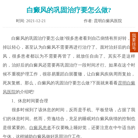
白癜风的巩固治疗要怎么做?
时间: 2021-12-21
作者: 昆明白癜风医院
我
白癜风的巩固治疗要怎么做?很多患者看到自己病情有所好转，就
要
挂
掉以轻心，甚至认为白癜风不需要再进行治疗了。面对治好后的白癜
号
风，很多患者都以为不需要再管了，就放任自由了。其实不是这样
的，治好后的白癜风还需要再巩固治疗一段时间才行。如果在这个时
候不重视护理工作，很容易重蹈白斑覆辙，让白癜风疾病周而复始，
死灰复燃。那么，白癜风的巩固治疗要怎么做?下面就来看看
昆明白癜
风医院
的介绍吧!
1、休息时间要合理
很多时候到了该休息的时间，反而是手机、平板登场，占据了我
们的休息时间。然而，劳逸结合，充足的睡眠对白癜风病情的控制也
是很紧要的。
白癜风患者
不仅要晚上睡好觉，还要注意在中午适当的
午休，这样辅助白癜风做好巩固治疗工作。