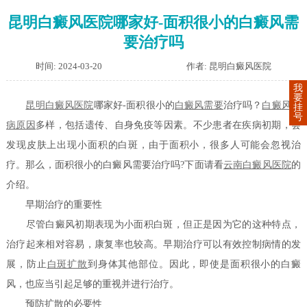
昆明白癜风医院哪家好-面积很小的白癜风需
要治疗吗
时间: 2024-03-20
作者: 昆明白癜风医院
我
要
昆明白癜风医院
哪家好-面积很小的
白癜风需要
治疗吗？
白癜风发
挂
号
病原因
多样，包括遗传、自身免疫等因素。不少患者在疾病初期，会
发现皮肤上出现小面积的白斑，由于面积小，很多人可能会忽视治
疗。那么，面积很小的白癜风需要治疗吗?下面请看
云南白癜风医院
的
介绍。
早期治疗的重要性
尽管白癜风初期表现为小面积白斑，但正是因为它的这种特点，
治疗起来相对容易，康复率也较高。早期治疗可以有效控制病情的发
展，防止
白斑扩散
到身体其他部位。因此，即使是面积很小的白癜
风，也应当引起足够的重视并进行治疗。
预防扩散的必要性