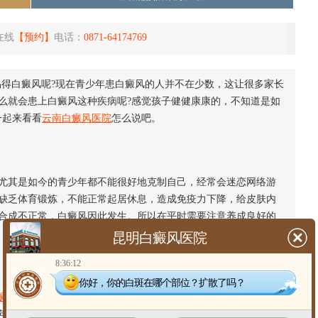
在线
【预约】
电话：
0871-64174769
易得白癜风呢?现在青少年患白癜风的人并不在少数，这让很多家长
么就会患上白癜风这种疾病呢?感觉孩子健健康康的，不知道是如
一起来看看
云南白癜风医院
怎么说吧。
尤其是如今的青少年都不能很好地克制自己，经常会迷恋网络游
缺乏体育锻炼，不能正常起居休息，造成免疫力下降，给皮肤内
合成不正常，白癜风因此发生。所以在平时需要注意养成良好的
昆明白癜风医院
8:36:12
你好，你的白斑在哪个部位？扩散了吗？
癜风的遗传
几率很小，但也不容忽视。青少年是白癜风的高危人
年。
青少年白癜风
的遗传因素也取决于后天环境因素，后天如果