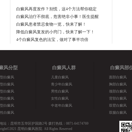
白癜风再度发作？别慌，这4个方法帮你稳定
白癜风治疗不彻底，危害绝非小事！医生提醒
白癜风患者禁忌食物一览，快来了解！
降低白癜风复发的小窍门，快来了解一下！
4个白癜风复色的法宝，做对了事半功倍
癜风分型
白癜风人群
白癜风部
型白癜风
儿童白癜风
面部白癜风
型白癜风
青少年白癜风
胸部白癜风
型白癜风
男性白癜风
颈部白癜风
型白癜风
女性白癜风
背部白癜风
型白癜风
中老年白癜风
双臂白癜风
性白癜风
双腿白癜风
地址：昆明市五华区护国路2号 拨打热线：0871-64174769
yright©2021 昆明白癜风医院. All Rights Reserved