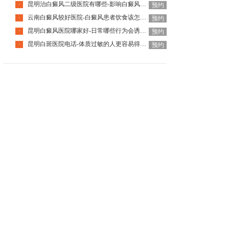
昆明治白癜风二级医院有哪些-影响白癜风恢复的因素有哪些
·
预约
云南白癜风较好医院-白癜风患者饮食该怎么调整
·
预约
昆明白癜风医院哪家好-日常哪些行为会诱发白癜风呢
·
预约
昆明白斑医院电话-体质过敏的人更容易得白癜风吗
·
预约