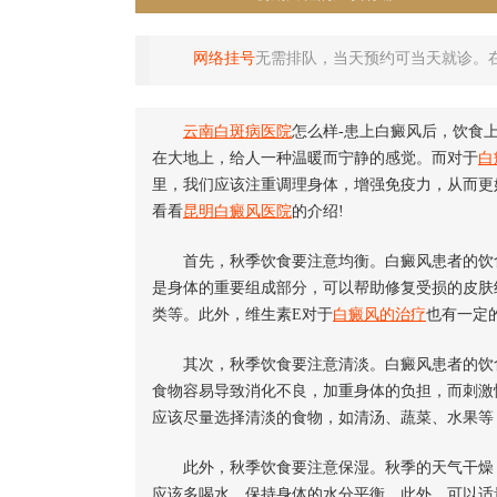
网络挂号
无需排队，当天预约可当天就诊。
云南白斑病医院
怎么样-患上白癜风后，饮食
在大地上，给人一种温暖而宁静的感觉。而对于
白
里，我们应该注重调理身体，增强免疫力，从而更
看看
昆明白癜风医院
的介绍!
首先，秋季饮食要注意均衡。白癜风患者的饮食
是身体的重要组成部分，可以帮助修复受损的皮肤
类等。此外，维生素E对于
白癜风的治疗
也有一定
其次，秋季饮食要注意清淡。白癜风患者的饮食
食物容易导致消化不良，加重身体的负担，而刺激
应该尽量选择清淡的食物，如清汤、蔬菜、水果等
此外，秋季饮食要注意保湿。秋季的天气干燥，
应该多喝水，保持身体的水分平衡。此外，可以适