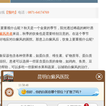
在线
【预约】
电话：
0871-64174769
上要重视什么呢？秋天是一个金黄的季节，阳光透过稀疏的树叶洒
癜风患者
来说，秋季的饮食也是需要特别注意的。在这个季节
好地应对白癜风的困扰。那患上白癜风后，饮食上要重视什么呢?
应该包含各种营养素，如蛋白质、维生素、矿物质等。蛋白质
组织。患者可以选择一些富含蛋白质的食物，如鸡肉、鱼类、豆
的帮助，可以多吃一些新鲜水果和蔬菜，以辅助白癜风的治疗。
昆明白癜风医院
应该以清淡为主，避免食用过于油腻和刺激性的食物。油腻的
性的食物可能会引发过敏反应，加重
白癜风的症状
。因此，患者
11:58:48
，避免食用辛辣、油炸等刺激性食物。
你好，你的白斑在哪个部位？扩散了吗？
容易导致皮肤失去水分，从而加重白癜风的症状。因此，患者
量食用一些具有保湿作用的食物，如芝麻、蜂蜜、橄榄油等，帮