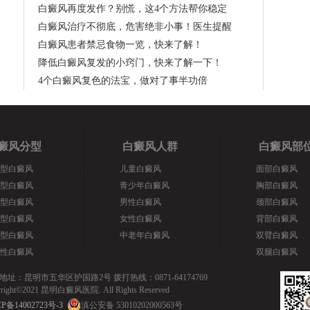
白癜风再度发作？别慌，这4个方法帮你稳定
白癜风治疗不彻底，危害绝非小事！医生提醒
白癜风患者禁忌食物一览，快来了解！
降低白癜风复发的小窍门，快来了解一下！
4个白癜风复色的法宝，做对了事半功倍
癜风分型
白癜风人群
白癜风部
型白癜风
儿童白癜风
面部白癜风
型白癜风
青少年白癜风
胸部白癜风
型白癜风
男性白癜风
颈部白癜风
型白癜风
女性白癜风
背部白癜风
型白癜风
中老年白癜风
双臂白癜风
性白癜风
双腿白癜风
地址：昆明市五华区护国路2号 拨打热线：0871-64174769
yright©2021 昆明白癜风医院. All Rights Reserved
P备14002723号-3
滇公安备 53010202000563号