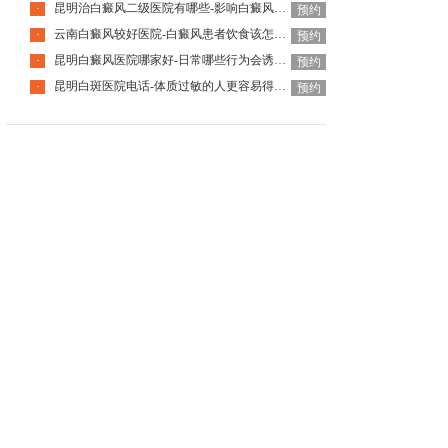
昆明治白癜风二级医院有哪些-影响白癜风恢复的因素有哪些
·
预约
云南白癜风较好医院-白癜风患者饮食该怎么调整
·
预约
昆明白癜风医院哪家好-日常哪些行为会诱发白癜风呢
·
预约
昆明白斑医院电话-体质过敏的人更容易得白癜风吗
·
预约