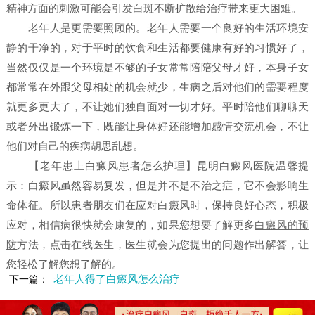
精神方面的刺激可能会
引发白斑
不断扩散给治疗带来更大困难。
老年人是更需要照顾的。老年人需要一个良好的生活环境安
静的干净的，对于平时的饮食和生活都要健康有好的习惯好了，
当然仅仅是一个环境是不够的子女常常陪陪父母才好，本身子女
都常常在外跟父母相处的机会就少，生病之后对他们的需要程度
就更多更大了，不让她们独自面对一切才好。平时陪他们聊聊天
或者外出锻炼一下，既能让身体好还能增加感情交流机会，不让
他们对自己的疾病胡思乱想。
【老年患上白癜风患者怎么护理】昆明白癜风医院
温馨提
示：白癜风虽然容易复发，但是并不是不治之症，它不会影响生
命体征。所以患者朋友们在应对白癜风时，保持良好心态，积极
应对，相信病很快就会康复的，如果您想要了解更多
白癜风的预
防
方法，点击在线医生，医生就会为您提出的问题作出解答，让
您轻松了解您想了解的。
老年人得了白癜风怎么治疗
下一篇：