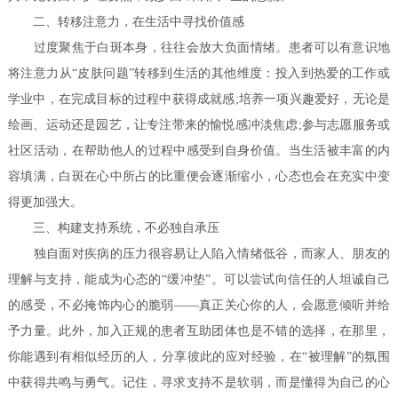
二、转移注意力，在生活中寻找价值感
过度聚焦于白斑本身，往往会放大负面情绪。患者可以有意识地
将注意力从“皮肤问题”转移到生活的其他维度：投入到热爱的工作或
学业中，在完成目标的过程中获得成就感;培养一项兴趣爱好，无论是
绘画、运动还是园艺，让专注带来的愉悦感冲淡焦虑;参与志愿服务或
社区活动，在帮助他人的过程中感受到自身价值。当生活被丰富的内
容填满，白斑在心中所占的比重便会逐渐缩小，心态也会在充实中变
得更加强大。
三、构建支持系统，不必独自承压
独自面对疾病的压力很容易让人陷入情绪低谷，而家人、朋友的
理解与支持，能成为心态的“缓冲垫”。可以尝试向信任的人坦诚自己
的感受，不必掩饰内心的脆弱——真正关心你的人，会愿意倾听并给
予力量。此外，加入正规的患者互助团体也是不错的选择，在那里，
你能遇到有相似经历的人，分享彼此的应对经验，在“被理解”的氛围
中获得共鸣与勇气。记住，寻求支持不是软弱，而是懂得为自己的心