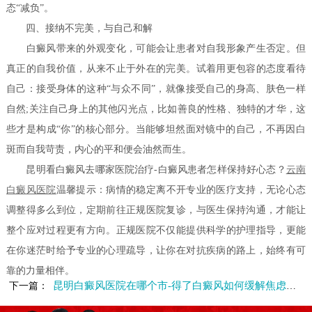
态“减负”。
四、接纳不完美，与自己和解
白癜风带来的外观变化，可能会让患者对自我形象产生否定。但
真正的自我价值，从来不止于外在的完美。试着用更包容的态度看待
自己：接受身体的这种“与众不同”，就像接受自己的身高、肤色一样
自然;关注自己身上的其他闪光点，比如善良的性格、独特的才华，这
些才是构成“你”的核心部分。当能够坦然面对镜中的自己，不再因白
斑而自我苛责，内心的平和便会油然而生。
昆明看白癜风去哪家医院治疗-白癜风患者怎样保持好心态？
云南
白癜风医院
温馨提示：病情的稳定离不开专业的医疗支持，无论心态
调整得多么到位，定期前往正规医院复诊，与医生保持沟通，才能让
整个应对过程更有方向。正规医院不仅能提供科学的护理指导，更能
在你迷茫时给予专业的心理疏导，让你在对抗疾病的路上，始终有可
靠的力量相伴。
昆明白癜风医院在哪个市-得了白癜风如何缓解焦虑情绪呢
下一篇：