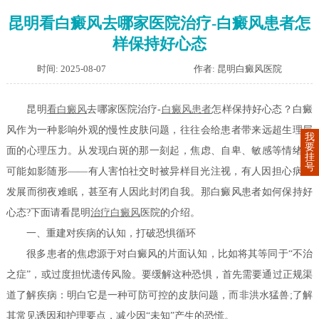
昆明看白癜风去哪家医院治疗-白癜风患者怎
样保持好心态
时间: 2025-08-07
作者: 昆明白癜风医院
昆明
看白癜风
去哪家医院治疗-
白癜风患者
怎样保持好心态？白癜
风作为一种影响外观的慢性皮肤问题，往往会给患者带来远超生理层
我
要
面的心理压力。从发现白斑的那一刻起，焦虑、自卑、敏感等情绪便
挂
号
可能如影随形——有人害怕社交时被异样目光注视，有人因担心病情
发展而彻夜难眠，甚至有人因此封闭自我。那白癜风患者如何保持好
心态?下面请看昆明
治疗白癜风
医院的介绍。
一、重建对疾病的认知，打破恐惧循环
很多患者的焦虑源于对白癜风的片面认知，比如将其等同于“不治
之症”，或过度担忧遗传风险。要缓解这种恐惧，首先需要通过正规渠
道了解疾病：明白它是一种可防可控的皮肤问题，而非洪水猛兽;了解
其常见诱因和护理要点，减少因“未知”产生的恐慌。